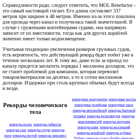
Справедливости ради, следует отметить, что MOL Benefactor –
это самый настоящий гигант. Его длина составляет 337
метров при ширине в 48 метров. Именно из-за этого пошлина
для прохода через канал и получилась такой значительной. В
случае с гружеными контейнерами судами, она напрямую
зависит от их вместимости, тогда как для других кораблей
значение имеет только водоизмещение.
Учитывая тенденцию увеличения размеров грузовых судов,
есть вероятность, что действующий рекорд будет побит уже в
течение нескольких лет. К тому же, даже если за проход по
каналу придется заплатить порядка 1 миллиона долларов, это
не станет проблемой для компании, которая перевозит
товаров/материалов на десятки, а то и сотни миллионов
долларов. Издержки при столь крупных объемах будут всегда
и везде.
рекордные монументы
рекордные мосты
Рекорды человеческого
рекордные телефоны
рекордные часы
рекорды автомобилей
рекорды бытовой
тела
техники
рекорды велосипедов
рекорды
драгоценностей
рекорды игрушек
рекорды волос
рекорды гибкости
рекорды книг
рекорды коллекций
рекорды глаз
рекорды груди
рекорды
рекорды кораблей
рекорды кубика
ноги
рекорды ногтей
рекорды пирсинга
Рубика
рекорды кукол Барби
рекорды