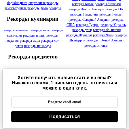
бодибилдинга
спортивные рекорды
рекорды Китая
рекорды Мексики
температурные рекорды
фото рекорды
Рекорды Новой Зеландии
рекорды ОАЭ
рекорды Пакистана
рекорды России
Рекорды кулинарии
рекорды Северной Америки
рекорды
США
рекорды Турции
рекорды Украины
рекорды улиц
рекорды Филиппин
рекорды алкоголя
рекорды кофе
рекорды
рекорды Франции
рекорды Чили
рекорды
кулинарии
рекорды пиццы
рекорды
Швейцарии
рекорды Южной Америки
поедания
рекорды сыра
рекорды хот-
рекорды Японии
догов
рекорды шоколада
Рекорды предметов
Хотите получать новые статьи на email?
Никакого спама, 1 письмо в день, отписаться
можно в один клик.
Подписаться