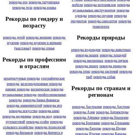
рекорды рта
рекорды татуировки
мебели
рекорды мотоциклов
рекорды
рекорды тела
рекорды языка
музыкальных инструментов
рекорды
одежды
рекорды оружия
рекорды
Рекорды по гендеру и
предметов
рекорды самолетов
рекорды
возрасту
транспорта
Рекорды природы
рекорды детей
рекорды женщин
рекорды
мужчин
рекорды мужчин и женщин
(массовые)
рекорды семья
рекорды водопадов
рекорды животных
рекорды кошек
рекорды лошадей
Рекорды по профессиям
рекорды насекомых
рекорды пауков
и отраслям
рекорды пещер
рекорды природы
рекорды птиц
рекорды растений
рекорды
рыб
рекорды собак
архитектурные рекорды
географические
рекорды
железнодорожные рекорды
Рекорды по странам и
зимние рекорды
космические рекорды
регионам
музыкальные рекорды
профессиональные
рекорды
рекорды банки финансы
рекорды знаменитостей
рекорды игр
рекорды Австралии
рекорды Австрии
рекорды искусства
рекорды кино
рекорды Азии
рекорды Антарктиды
рекорды медицины
рекорды мод
рекорды
рекорды Африки
рекорды Бразилии
путешествий
рекорды селфи
рекорды
рекорды Британии
рекорды Германии
сельского хозяйства
рекорды технологий
рекорды Европы
рекорды Индии
рекорды фильмов
рекорды фитнеса и
рекорды Италии
рекорды Канады