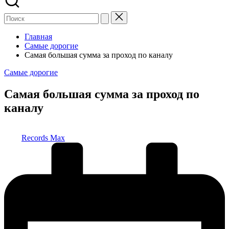
Главная
Самые дорогие
Самая большая сумма за проход по каналу
Опубликовано
Самые дорогие
в
Самая большая сумма за проход по
каналу
Запись
Records Max
от