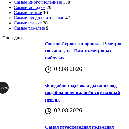
Самые многочисленные
188
Самые молодые
20
Самые низкие
10
Самые продолжительные
47
Самые старые
38
Самые тяжелые
9
Последнее
Оксана Сероштан прошла 15 метров
по канату на 12-сантиметровых
каблуках
03.08.2026
Фридайвер задержал дыхание под
итомир
водой на полчаса, побив культовый
рекорд
аричич
02.08.2026
Хорватия)
Самая глубоководная подводная