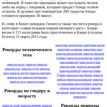
чечевицей. В качестве приправы может послужить чеснок
либо же перец с паприкой, который придаст блюду особой
остроты. В духовке при температуре 200 градусов блюдо
готовится примерно 30 минут.
К слову, в Книге рекордов Гиннесса также числится рекорд в
категории «самая большая порция овощного рагу». Блюдо
весом 4 155 килограмм было приготовлено в Каире (столице
Египта) 21 марта 2015 года.
рекордные монументы
рекордные мосты
Рекорды человеческого
рекордные телефоны
рекордные часы
рекорды автомобилей
рекорды бытовой
тела
техники
рекорды велосипедов
рекорды
драгоценностей
рекорды игрушек
рекорды волос
рекорды гибкости
рекорды книг
рекорды коллекций
рекорды глаз
рекорды груди
рекорды
рекорды кораблей
рекорды кубика
ноги
рекорды ногтей
рекорды пирсинга
Рубика
рекорды кукол Барби
рекорды
рекорды рта
рекорды татуировки
мебели
рекорды мотоциклов
рекорды
рекорды тела
рекорды языка
музыкальных инструментов
рекорды
одежды
рекорды оружия
рекорды
Рекорды по гендеру и
предметов
рекорды самолетов
рекорды
возрасту
транспорта
Рекорды природы
рекорды детей
рекорды женщин
рекорды