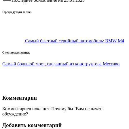
Последнее обновление на 23.01.2023
Навигация
Предыдущая запись
записи
Самый быстрый серийный автомобиль: BMW M4
Следующая запись
Самый большой мост, сделанный из конструктора Meccano
Комментарии
Комментариев пока нет. Почему бы ’Вам не начать
обсуждение?
Добавить комментарий