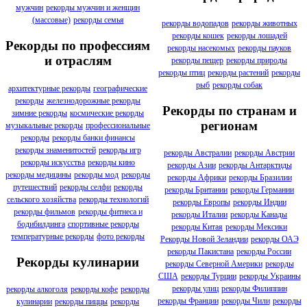
мужчин
рекорды мужчин и женщин
(массовые)
рекорды семья
рекорды водопадов
рекорды животных
рекорды кошек
рекорды лошадей
Рекорды по профессиям
рекорды насекомых
рекорды пауков
и отраслям
рекорды пещер
рекорды природы
рекорды птиц
рекорды растений
рекорды
рыб
рекорды собак
архитектурные рекорды
географические
рекорды
железнодорожные рекорды
Рекорды по странам и
зимние рекорды
космические рекорды
регионам
музыкальные рекорды
профессиональные
рекорды
рекорды банки финансы
рекорды знаменитостей
рекорды игр
рекорды Австралии
рекорды Австрии
рекорды искусства
рекорды кино
рекорды Азии
рекорды Антарктиды
рекорды медицины
рекорды мод
рекорды
рекорды Африки
рекорды Бразилии
путешествий
рекорды селфи
рекорды
рекорды Британии
рекорды Германии
сельского хозяйства
рекорды технологий
рекорды Европы
рекорды Индии
рекорды фильмов
рекорды фитнеса и
рекорды Италии
рекорды Канады
бодибилдинга
спортивные рекорды
рекорды Китая
рекорды Мексики
температурные рекорды
фото рекорды
Рекорды Новой Зеландии
рекорды ОАЭ
рекорды Пакистана
рекорды России
Рекорды кулинарии
рекорды Северной Америки
рекорды
США
рекорды Турции
рекорды Украины
рекорды улиц
рекорды Филиппин
рекорды алкоголя
рекорды кофе
рекорды
рекорды Франции
рекорды Чили
рекорды
кулинарии
рекорды пиццы
рекорды