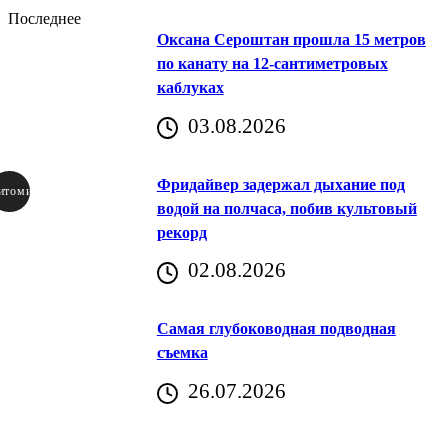
Последнее
Оксана Сероштан прошла 15 метров
по канату на 12-сантиметровых
каблуках
03.08.2026
Фридайвер задержал дыхание под
итомир
водой на полчаса, побив культовый
рекорд
аричич
02.08.2026
Хорватия)
Самая глубоководная подводная
съемка
26.07.2026