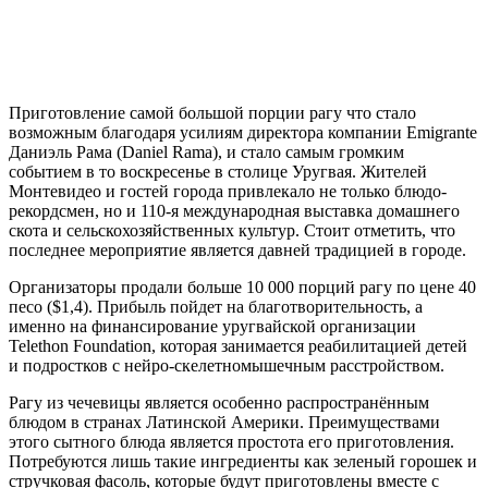
Приготовление самой большой порции рагу что стало
возможным благодаря усилиям директора компании Emigrante
Даниэль Рама (Daniel Rama), и стало самым громким
событием в то воскресенье в столице Уругвая. Жителей
Монтевидео и гостей города привлекало не только блюдо-
рекордсмен, но и 110-я международная выставка домашнего
скота и сельскохозяйственных культур. Стоит отметить, что
последнее мероприятие является давней традицией в городе.
Организаторы продали больше 10 000 порций рагу по цене 40
песо ($1,4). Прибыль пойдет на благотворительность, а
именно на финансирование уругвайской организации
Telethon Foundation, которая занимается реабилитацией детей
и подростков с нейро-скелетномышечным расстройством.
Рагу из чечевицы является особенно распространённым
блюдом в странах Латинской Америки. Преимуществами
этого сытного блюда является простота его приготовления.
Потребуются лишь такие ингредиенты как зеленый горошек и
стручковая фасоль, которые будут приготовлены вместе с