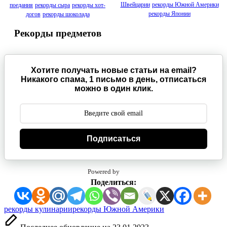
Швейцарии
рекорды Южной Америки
поедания
рекорды сыра
рекорды хот-
рекорды Японии
догов
рекорды шоколада
Рекорды предметов
Хотите получать новые статьи на email?
Никакого спама, 1 письмо в день, отписаться
можно в один клик.
Подписаться
Powered by
Поделиться:
Метки:
рекорды кулинарии
рекорды Южной Америки