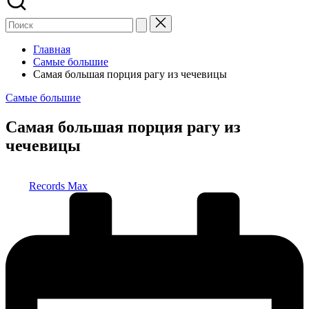
Главная
Самые большие
Самая большая порция рагу из чечевицы
Опубликовано
Самые большие
в
Самая большая порция рагу из
чечевицы
Запись
Records Max
от