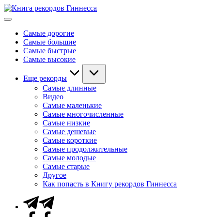
Перейти
Книга
к
Мировые
рекордов
содержимому
рекорды
Гиннесса
Самые дорогие
Гиннесса
Самые большие
Самые быстрые
Самые высокие
Еще рекорды
Самые длинные
Видео
Самые маленькие
Самые многочисленные
Самые низкие
Самые дешевые
Самые короткие
Самые продолжительные
Самые молодые
Самые старые
Другое
Как попасть в Книгу рекордов Гиннесса
Telegram
Facebook