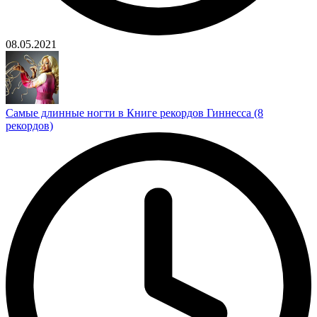
08.05.2021
Самые длинные ногти в Книге рекордов Гиннесса (8
рекордов)