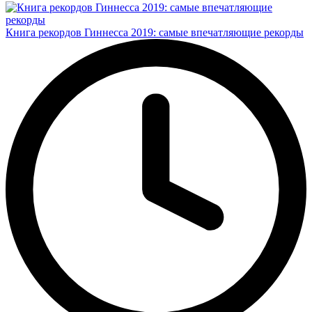
Книга рекордов Гиннесса 2019: самые впечатляющие рекорды