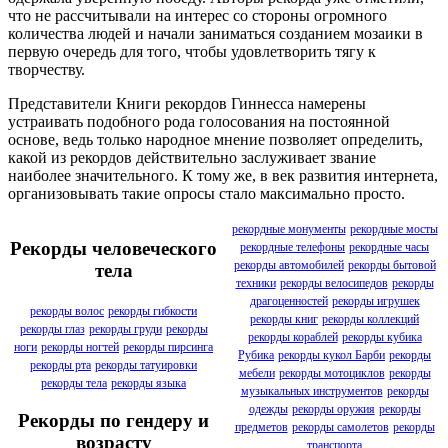
что не рассчитывали на интерес со стороны огромного
количества людей и начали заниматься созданием мозаики в
первую очередь для того, чтобы удовлетворить тягу к
творчеству.
Представители Книги рекордов Гиннесса намерены
устраивать подобного рода голосования на постоянной
основе, ведь только народное мнение позволяет определить,
какой из рекордов действительно заслуживает звание
наиболее значительного. К тому же, в век развития интернета,
организовывать такие опросы стало максимально просто.
рекордные монументы
рекордные мосты
Рекорды человеческого
рекордные телефоны
рекордные часы
рекорды автомобилей
рекорды бытовой
тела
техники
рекорды велосипедов
рекорды
драгоценностей
рекорды игрушек
рекорды волос
рекорды гибкости
рекорды книг
рекорды коллекций
рекорды глаз
рекорды груди
рекорды
рекорды кораблей
рекорды кубика
ноги
рекорды ногтей
рекорды пирсинга
Рубика
рекорды кукол Барби
рекорды
рекорды рта
рекорды татуировки
мебели
рекорды мотоциклов
рекорды
рекорды тела
рекорды языка
музыкальных инструментов
рекорды
одежды
рекорды оружия
рекорды
Рекорды по гендеру и
предметов
рекорды самолетов
рекорды
возрасту
транспорта