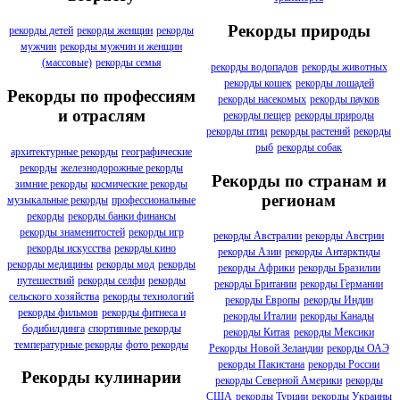
Рекорды природы
рекорды детей
рекорды женщин
рекорды
мужчин
рекорды мужчин и женщин
(массовые)
рекорды семья
рекорды водопадов
рекорды животных
рекорды кошек
рекорды лошадей
Рекорды по профессиям
рекорды насекомых
рекорды пауков
и отраслям
рекорды пещер
рекорды природы
рекорды птиц
рекорды растений
рекорды
рыб
рекорды собак
архитектурные рекорды
географические
рекорды
железнодорожные рекорды
Рекорды по странам и
зимние рекорды
космические рекорды
регионам
музыкальные рекорды
профессиональные
рекорды
рекорды банки финансы
рекорды знаменитостей
рекорды игр
рекорды Австралии
рекорды Австрии
рекорды искусства
рекорды кино
рекорды Азии
рекорды Антарктиды
рекорды медицины
рекорды мод
рекорды
рекорды Африки
рекорды Бразилии
путешествий
рекорды селфи
рекорды
рекорды Британии
рекорды Германии
сельского хозяйства
рекорды технологий
рекорды Европы
рекорды Индии
рекорды фильмов
рекорды фитнеса и
рекорды Италии
рекорды Канады
бодибилдинга
спортивные рекорды
рекорды Китая
рекорды Мексики
температурные рекорды
фото рекорды
Рекорды Новой Зеландии
рекорды ОАЭ
рекорды Пакистана
рекорды России
Рекорды кулинарии
рекорды Северной Америки
рекорды
США
рекорды Турции
рекорды Украины