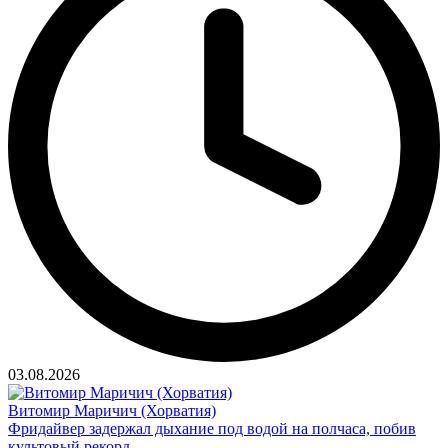
03.08.2026
Витомир Маричич (Хорватия)
Фридайвер задержал дыхание под водой на полчаса, побив
культовый рекорд