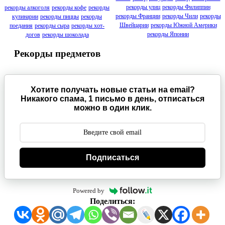
рекорды улиц
рекорды Филиппин
рекорды алкоголя
рекорды кофе
рекорды
рекорды Франции
рекорды Чили
рекорды
кулинарии
рекорды пиццы
рекорды
Швейцарии
рекорды Южной Америки
поедания
рекорды сыра
рекорды хот-
рекорды Японии
догов
рекорды шоколада
Рекорды предметов
Хотите получать новые статьи на email?
Никакого спама, 1 письмо в день, отписаться
можно в один клик.
Подписаться
Powered by
Поделиться: