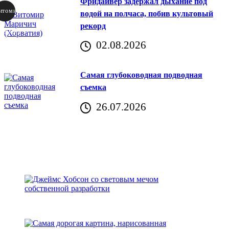
Фридайвер задержал дыхание под
итомир
водой на полчаса, побив культовый
рекорд
аричич
02.08.2026
Хорватия)
Самая глубоководная подводная
съемка
26.07.2026