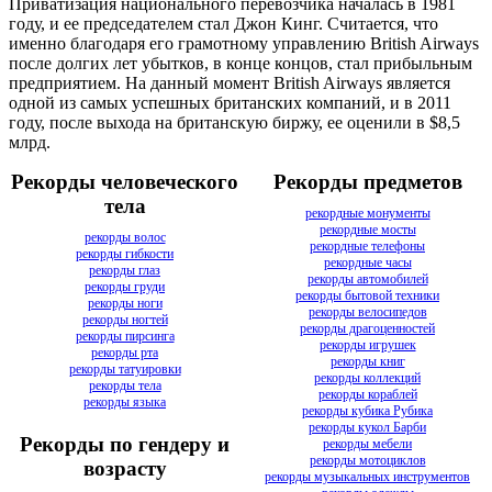
Приватизация национального перевозчика началась в 1981
году, и ее председателем стал Джон Кинг. Считается, что
именно благодаря его грамотному управлению British Airways
после долгих лет убытков, в конце концов, стал прибыльным
предприятием. На данный момент British Airways является
одной из самых успешных британских компаний, и в 2011
году, после выхода на британскую биржу, ее оценили в $8,5
млрд.
Рекорды человеческого
Рекорды предметов
тела
рекордные монументы
рекордные мосты
рекорды волос
рекордные телефоны
рекорды гибкости
рекордные часы
рекорды глаз
рекорды автомобилей
рекорды груди
рекорды бытовой техники
рекорды ноги
рекорды велосипедов
рекорды ногтей
рекорды драгоценностей
рекорды пирсинга
рекорды игрушек
рекорды рта
рекорды книг
рекорды татуировки
рекорды коллекций
рекорды тела
рекорды кораблей
рекорды языка
рекорды кубика Рубика
рекорды кукол Барби
Рекорды по гендеру и
рекорды мебели
рекорды мотоциклов
возрасту
рекорды музыкальных инструментов