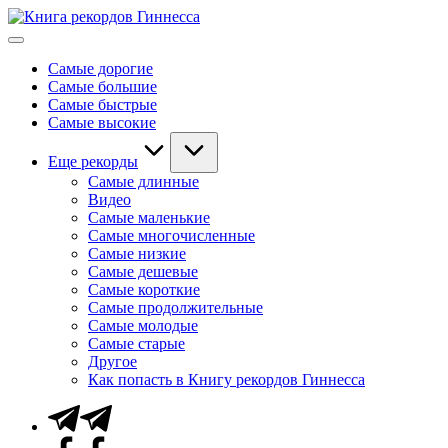
Перейти
Книга
к
Мировые
рекордов
содержимому
рекорды
Гиннесса
Самые дорогие
Гиннесса
Самые большие
Самые быстрые
Самые высокие
Еще рекорды
Самые длинные
Видео
Самые маленькие
Самые многочисленные
Самые низкие
Самые дешевые
Самые короткие
Самые продолжительные
Самые молодые
Самые старые
Другое
Как попасть в Книгу рекордов Гиннесса
Telegram
Facebook