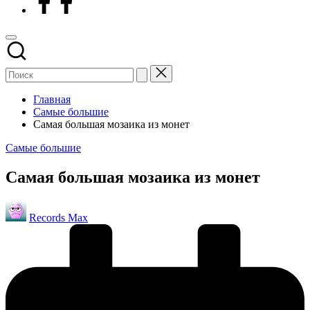
Главная
Самые большие
Самая большая мозаика из монет
Опубликовано
Самые большие
в
Самая большая мозаика из монет
Запись
Records Max
от