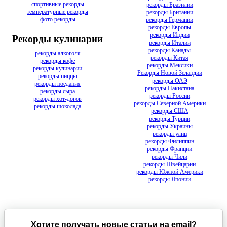
спортивные рекорды
рекорды Бразилии
температурные рекорды
рекорды Британии
фото рекорды
рекорды Германии
рекорды Европы
рекорды Индии
Рекорды кулинарии
рекорды Италии
рекорды Канады
рекорды алкоголя
рекорды Китая
рекорды кофе
рекорды Мексики
рекорды кулинарии
Рекорды Новой Зеландии
рекорды пиццы
рекорды ОАЭ
рекорды поедания
рекорды Пакистана
рекорды сыра
рекорды России
рекорды хот-догов
рекорды Северной Америки
рекорды шоколада
рекорды США
рекорды Турции
рекорды Украины
рекорды улиц
рекорды Филиппин
рекорды Франции
рекорды Чили
рекорды Швейцарии
рекорды Южной Америки
рекорды Японии
Хотите получать новые статьи на email?