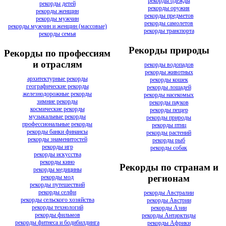
рекорды одежды
рекорды детей
рекорды оружия
рекорды женщин
рекорды предметов
рекорды мужчин
рекорды самолетов
рекорды мужчин и женщин (массовые)
рекорды транспорта
рекорды семья
Рекорды природы
Рекорды по профессиям
и отраслям
рекорды водопадов
рекорды животных
архитектурные рекорды
рекорды кошек
географические рекорды
рекорды лошадей
железнодорожные рекорды
рекорды насекомых
зимние рекорды
рекорды пауков
космические рекорды
рекорды пещер
музыкальные рекорды
рекорды природы
профессиональные рекорды
рекорды птиц
рекорды банки финансы
рекорды растений
рекорды знаменитостей
рекорды рыб
рекорды игр
рекорды собак
рекорды искусства
рекорды кино
Рекорды по странам и
рекорды медицины
регионам
рекорды мод
рекорды путешествий
рекорды селфи
рекорды Австралии
рекорды сельского хозяйства
рекорды Австрии
рекорды технологий
рекорды Азии
рекорды фильмов
рекорды Антарктиды
рекорды фитнеса и бодибилдинга
рекорды Африки