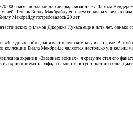
70 000 тысяч долларов на товары, связанные с Дартом Вейдером.
 мечей. Теперь Биллу Макбрайду есть чем гордиться, ведь в нач
Биллу Макбрайду потребовалось 20 лет.
антастических фильмов Джорджа Лукаса еще в пять лет, однако с
т «Звездных войн», занимает целую комнату в его доме. В этой 
ов коллекции Билла Макбрайда являются настолько уникальными,
оявился на экране в «Звездных войнах», я сразу же стал его фа
 в истории кинематографа, и слышите потусторонний голос Джейм