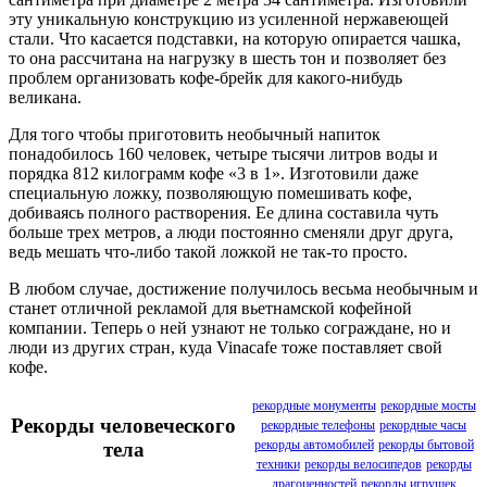
эту уникальную конструкцию из усиленной нержавеющей
стали. Что касается подставки, на которую опирается чашка,
то она рассчитана на нагрузку в шесть тон и позволяет без
проблем организовать кофе-брейк для какого-нибудь
великана.
Для того чтобы приготовить необычный напиток
понадобилось 160 человек, четыре тысячи литров воды и
порядка 812 килограмм кофе «3 в 1». Изготовили даже
специальную ложку, позволяющую помешивать кофе,
добиваясь полного растворения. Ее длина составила чуть
больше трех метров, а люди постоянно сменяли друг друга,
ведь мешать что-либо такой ложкой не так-то просто.
В любом случае, достижение получилось весьма необычным и
станет отличной рекламой для вьетнамской кофейной
компании. Теперь о ней узнают не только сограждане, но и
люди из других стран, куда Vinacafe тоже поставляет свой
кофе.
рекордные монументы
рекордные мосты
Рекорды человеческого
рекордные телефоны
рекордные часы
рекорды автомобилей
рекорды бытовой
тела
техники
рекорды велосипедов
рекорды
драгоценностей
рекорды игрушек