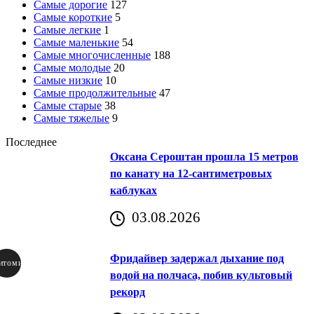
Самые дорогие
127
Самые короткие
5
Самые легкие
1
Самые маленькие
54
Самые многочисленные
188
Самые молодые
20
Самые низкие
10
Самые продолжительные
47
Самые старые
38
Самые тяжелые
9
Последнее
Оксана Сероштан прошла 15 метров
по канату на 12-сантиметровых
каблуках
03.08.2026
Фридайвер задержал дыхание под
итомир
водой на полчаса, побив культовый
рекорд
аричич