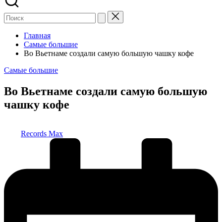
Главная
Самые большие
Во Вьетнаме создали самую большую чашку кофе
Опубликовано
Самые большие
в
Во Вьетнаме создали самую большую
чашку кофе
Запись
Records Max
от