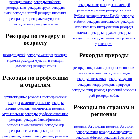
рекорды волос
рекорды гибкости
рекорды книг
рекорды коллекций
рекорды глаз
рекорды груди
рекорды
рекорды кораблей
рекорды кубика
ноги
рекорды ногтей
рекорды пирсинга
Рубика
рекорды кукол Барби
рекорды
рекорды рта
рекорды татуировки
мебели
рекорды мотоциклов
рекорды
рекорды тела
рекорды языка
музыкальных инструментов
рекорды
одежды
рекорды оружия
рекорды
Рекорды по гендеру и
предметов
рекорды самолетов
рекорды
возрасту
транспорта
Рекорды природы
рекорды детей
рекорды женщин
рекорды
мужчин
рекорды мужчин и женщин
(массовые)
рекорды семья
рекорды водопадов
рекорды животных
рекорды кошек
рекорды лошадей
Рекорды по профессиям
рекорды насекомых
рекорды пауков
и отраслям
рекорды пещер
рекорды природы
рекорды птиц
рекорды растений
рекорды
рыб
рекорды собак
архитектурные рекорды
географические
рекорды
железнодорожные рекорды
Рекорды по странам и
зимние рекорды
космические рекорды
регионам
музыкальные рекорды
профессиональные
рекорды
рекорды банки финансы
рекорды знаменитостей
рекорды игр
рекорды Австралии
рекорды Австрии
рекорды искусства
рекорды кино
рекорды Азии
рекорды Антарктиды
рекорды медицины
рекорды мод
рекорды
рекорды Африки
рекорды Бразилии