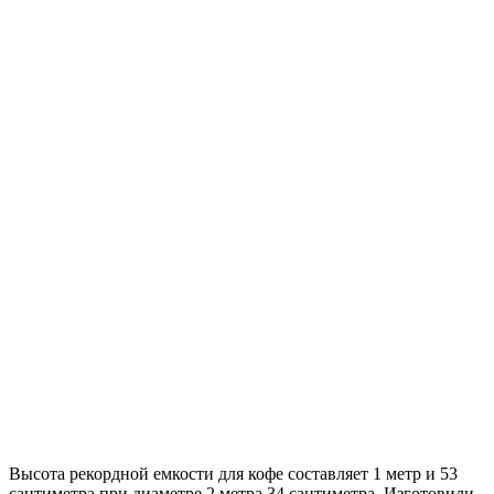
Высота рекордной емкости для кофе составляет 1 метр и 53
сантиметра при диаметре 2 метра 34 сантиметра. Изготовили