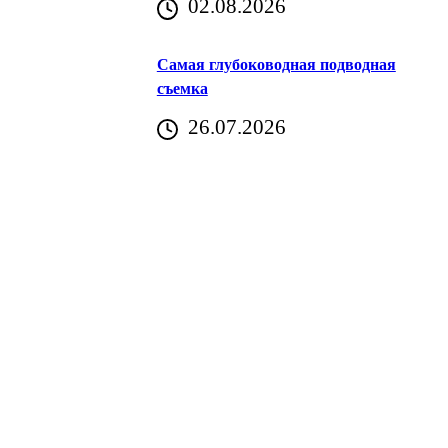
02.08.2026
Хорватия)
Самая глубоководная подводная
съемка
26.07.2026