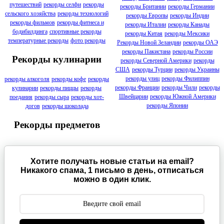
путешествий
рекорды селфи
рекорды
рекорды Британии
рекорды Германии
сельского хозяйства
рекорды технологий
рекорды Европы
рекорды Индии
рекорды фильмов
рекорды фитнеса и
рекорды Италии
рекорды Канады
бодибилдинга
спортивные рекорды
рекорды Китая
рекорды Мексики
температурные рекорды
фото рекорды
Рекорды Новой Зеландии
рекорды ОАЭ
рекорды Пакистана
рекорды России
Рекорды кулинарии
рекорды Северной Америки
рекорды
США
рекорды Турции
рекорды Украины
рекорды улиц
рекорды Филиппин
рекорды алкоголя
рекорды кофе
рекорды
рекорды Франции
рекорды Чили
рекорды
кулинарии
рекорды пиццы
рекорды
Швейцарии
рекорды Южной Америки
поедания
рекорды сыра
рекорды хот-
рекорды Японии
догов
рекорды шоколада
Рекорды предметов
Хотите получать новые статьи на email?
Никакого спама, 1 письмо в день, отписаться
можно в один клик.