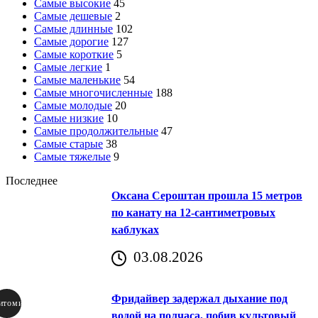
Самые высокие
45
Самые дешевые
2
Самые длинные
102
Самые дорогие
127
Самые короткие
5
Самые легкие
1
Самые маленькие
54
Самые многочисленные
188
Самые молодые
20
Самые низкие
10
Самые продолжительные
47
Самые старые
38
Самые тяжелые
9
Последнее
Оксана Сероштан прошла 15 метров
по канату на 12-сантиметровых
каблуках
03.08.2026
Фридайвер задержал дыхание под
итомир
водой на полчаса, побив культовый