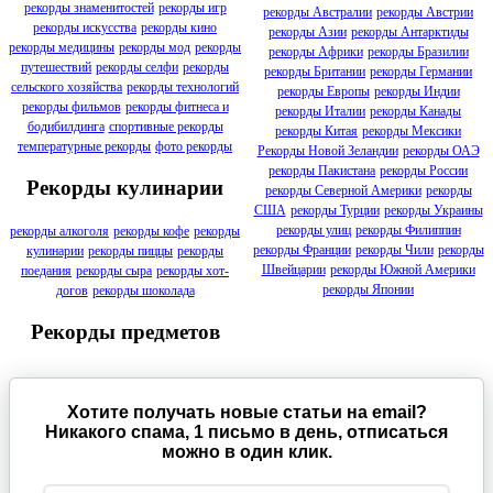
рекорды знаменитостей
рекорды игр
рекорды Австралии
рекорды Австрии
рекорды искусства
рекорды кино
рекорды Азии
рекорды Антарктиды
рекорды медицины
рекорды мод
рекорды
рекорды Африки
рекорды Бразилии
путешествий
рекорды селфи
рекорды
рекорды Британии
рекорды Германии
сельского хозяйства
рекорды технологий
рекорды Европы
рекорды Индии
рекорды фильмов
рекорды фитнеса и
рекорды Италии
рекорды Канады
бодибилдинга
спортивные рекорды
рекорды Китая
рекорды Мексики
температурные рекорды
фото рекорды
Рекорды Новой Зеландии
рекорды ОАЭ
рекорды Пакистана
рекорды России
Рекорды кулинарии
рекорды Северной Америки
рекорды
США
рекорды Турции
рекорды Украины
рекорды улиц
рекорды Филиппин
рекорды алкоголя
рекорды кофе
рекорды
рекорды Франции
рекорды Чили
рекорды
кулинарии
рекорды пиццы
рекорды
Швейцарии
рекорды Южной Америки
поедания
рекорды сыра
рекорды хот-
рекорды Японии
догов
рекорды шоколада
Рекорды предметов
Хотите получать новые статьи на email?
Никакого спама, 1 письмо в день, отписаться
можно в один клик.