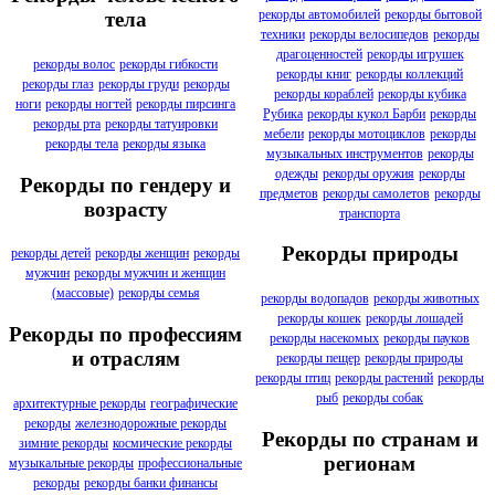
рекорды автомобилей
рекорды бытовой
тела
техники
рекорды велосипедов
рекорды
драгоценностей
рекорды игрушек
рекорды волос
рекорды гибкости
рекорды книг
рекорды коллекций
рекорды глаз
рекорды груди
рекорды
рекорды кораблей
рекорды кубика
ноги
рекорды ногтей
рекорды пирсинга
Рубика
рекорды кукол Барби
рекорды
рекорды рта
рекорды татуировки
мебели
рекорды мотоциклов
рекорды
рекорды тела
рекорды языка
музыкальных инструментов
рекорды
одежды
рекорды оружия
рекорды
Рекорды по гендеру и
предметов
рекорды самолетов
рекорды
возрасту
транспорта
Рекорды природы
рекорды детей
рекорды женщин
рекорды
мужчин
рекорды мужчин и женщин
(массовые)
рекорды семья
рекорды водопадов
рекорды животных
рекорды кошек
рекорды лошадей
Рекорды по профессиям
рекорды насекомых
рекорды пауков
и отраслям
рекорды пещер
рекорды природы
рекорды птиц
рекорды растений
рекорды
рыб
рекорды собак
архитектурные рекорды
географические
рекорды
железнодорожные рекорды
Рекорды по странам и
зимние рекорды
космические рекорды
регионам
музыкальные рекорды
профессиональные
рекорды
рекорды банки финансы