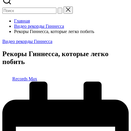
Главная
Видео рекорды Гиннесса
Рекоры Гиннесса, которые легко побить
Опубликовано
Видео рекорды Гиннесса
в
Рекоры Гиннесса, которые легко
побить
Запись
Records Max
от