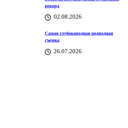
рекорд
аричич
02.08.2026
Хорватия)
Самая глубоководная подводная
съемка
26.07.2026