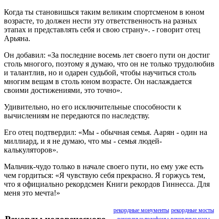
Когда ты становишься таким великим спортсменом в юном
возрасте, то должен нести эту ответственность на разных
этапах и представлять себя и свою страну». - говорит отец
Арьяна.
Он добавил: «За последние восемь лет своего пути он достиг
столь многого, поэтому я думаю, что он не только трудолюбив
и талантлив, но и одарен судьбой, чтобы научиться столь
многим вещам в столь юном возрасте. Он наслаждается
своими достижениями, это точно».
Удивительно, но его исключительные способности к
вычислениям не передаются по наследству.
Его отец подтвердил: «Мы - обычная семья. Аарян - один на
миллиард, и я не думаю, что мы - семья людей-
калькуляторов».
Мальчик-чудо только в начале своего пути, но ему уже есть
чем гордиться: «Я чувствую себя прекрасно. Я горжусь тем,
что я официально рекордсмен Книги рекордов Гиннесса. Для
меня это мечта!»
рекордные монументы
рекордные мосты
рекордные телефоны
рекордные часы