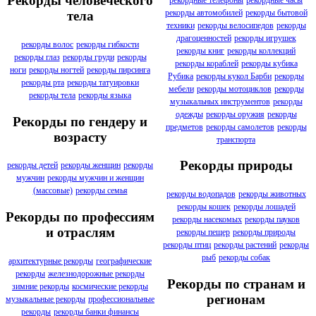
Рекорды человеческого
рекорды автомобилей
рекорды бытовой
тела
техники
рекорды велосипедов
рекорды
драгоценностей
рекорды игрушек
рекорды волос
рекорды гибкости
рекорды книг
рекорды коллекций
рекорды глаз
рекорды груди
рекорды
рекорды кораблей
рекорды кубика
ноги
рекорды ногтей
рекорды пирсинга
Рубика
рекорды кукол Барби
рекорды
рекорды рта
рекорды татуировки
мебели
рекорды мотоциклов
рекорды
рекорды тела
рекорды языка
музыкальных инструментов
рекорды
одежды
рекорды оружия
рекорды
Рекорды по гендеру и
предметов
рекорды самолетов
рекорды
возрасту
транспорта
Рекорды природы
рекорды детей
рекорды женщин
рекорды
мужчин
рекорды мужчин и женщин
(массовые)
рекорды семья
рекорды водопадов
рекорды животных
рекорды кошек
рекорды лошадей
Рекорды по профессиям
рекорды насекомых
рекорды пауков
и отраслям
рекорды пещер
рекорды природы
рекорды птиц
рекорды растений
рекорды
рыб
рекорды собак
архитектурные рекорды
географические
рекорды
железнодорожные рекорды
Рекорды по странам и
зимние рекорды
космические рекорды
регионам
музыкальные рекорды
профессиональные
рекорды
рекорды банки финансы