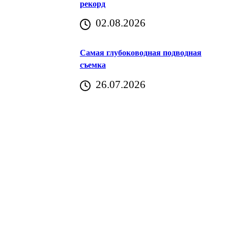
рекорд
аричич
02.08.2026
Хорватия)
Самая глубоководная подводная
съемка
26.07.2026