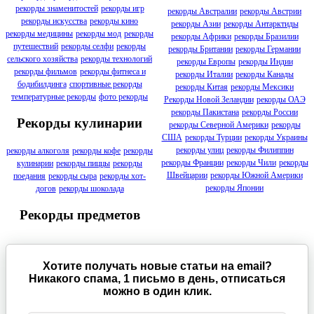
рекорды знаменитостей
рекорды игр
рекорды Австралии
рекорды Австрии
рекорды искусства
рекорды кино
рекорды Азии
рекорды Антарктиды
рекорды медицины
рекорды мод
рекорды
рекорды Африки
рекорды Бразилии
путешествий
рекорды селфи
рекорды
рекорды Британии
рекорды Германии
сельского хозяйства
рекорды технологий
рекорды Европы
рекорды Индии
рекорды фильмов
рекорды фитнеса и
рекорды Италии
рекорды Канады
бодибилдинга
спортивные рекорды
рекорды Китая
рекорды Мексики
температурные рекорды
фото рекорды
Рекорды Новой Зеландии
рекорды ОАЭ
рекорды Пакистана
рекорды России
Рекорды кулинарии
рекорды Северной Америки
рекорды
США
рекорды Турции
рекорды Украины
рекорды улиц
рекорды Филиппин
рекорды алкоголя
рекорды кофе
рекорды
рекорды Франции
рекорды Чили
рекорды
кулинарии
рекорды пиццы
рекорды
Швейцарии
рекорды Южной Америки
поедания
рекорды сыра
рекорды хот-
рекорды Японии
догов
рекорды шоколада
Рекорды предметов
Хотите получать новые статьи на email?
Никакого спама, 1 письмо в день, отписаться
можно в один клик.