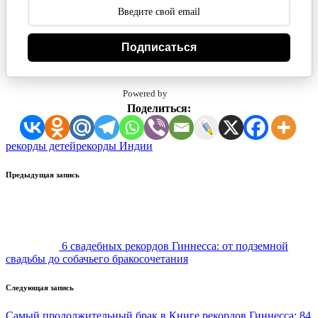
Подписаться
Powered by
Поделиться:
Метки:
рекорды детей
рекорды Индии
Навигация
Предыдущая запись
записи
6 свадебных рекордов Гиннесса: от подземной
свадьбы до собачьего бракосочетания
Следующая запись
Самый продолжительный брак в Книге рекордов Гиннесса: 84