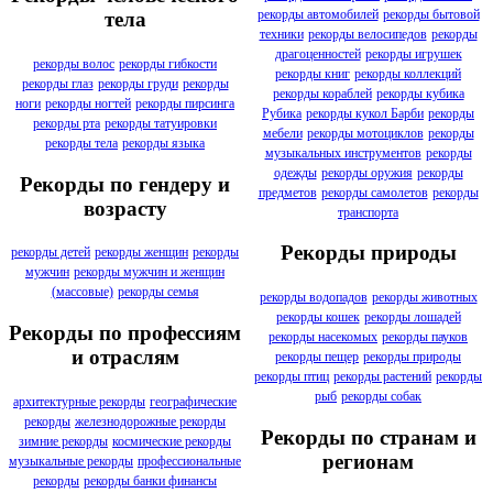
рекорды автомобилей
рекорды бытовой
тела
техники
рекорды велосипедов
рекорды
драгоценностей
рекорды игрушек
рекорды волос
рекорды гибкости
рекорды книг
рекорды коллекций
рекорды глаз
рекорды груди
рекорды
рекорды кораблей
рекорды кубика
ноги
рекорды ногтей
рекорды пирсинга
Рубика
рекорды кукол Барби
рекорды
рекорды рта
рекорды татуировки
мебели
рекорды мотоциклов
рекорды
рекорды тела
рекорды языка
музыкальных инструментов
рекорды
одежды
рекорды оружия
рекорды
Рекорды по гендеру и
предметов
рекорды самолетов
рекорды
возрасту
транспорта
Рекорды природы
рекорды детей
рекорды женщин
рекорды
мужчин
рекорды мужчин и женщин
(массовые)
рекорды семья
рекорды водопадов
рекорды животных
рекорды кошек
рекорды лошадей
Рекорды по профессиям
рекорды насекомых
рекорды пауков
и отраслям
рекорды пещер
рекорды природы
рекорды птиц
рекорды растений
рекорды
рыб
рекорды собак
архитектурные рекорды
географические
рекорды
железнодорожные рекорды
Рекорды по странам и
зимние рекорды
космические рекорды
регионам
музыкальные рекорды
профессиональные
рекорды
рекорды банки финансы