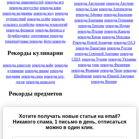
рекорды знаменитостей
рекорды игр
рекорды Австралии
рекорды Австрии
рекорды искусства
рекорды кино
рекорды Азии
рекорды Антарктиды
рекорды медицины
рекорды мод
рекорды
рекорды Африки
рекорды Бразилии
путешествий
рекорды селфи
рекорды
рекорды Британии
рекорды Германии
сельского хозяйства
рекорды технологий
рекорды Европы
рекорды Индии
рекорды фильмов
рекорды фитнеса и
рекорды Италии
рекорды Канады
бодибилдинга
спортивные рекорды
рекорды Китая
рекорды Мексики
температурные рекорды
фото рекорды
Рекорды Новой Зеландии
рекорды ОАЭ
рекорды Пакистана
рекорды России
Рекорды кулинарии
рекорды Северной Америки
рекорды
США
рекорды Турции
рекорды Украины
рекорды улиц
рекорды Филиппин
рекорды алкоголя
рекорды кофе
рекорды
рекорды Франции
рекорды Чили
рекорды
кулинарии
рекорды пиццы
рекорды
Швейцарии
рекорды Южной Америки
поедания
рекорды сыра
рекорды хот-
рекорды Японии
догов
рекорды шоколада
Рекорды предметов
Хотите получать новые статьи на email?
Никакого спама, 1 письмо в день, отписаться
можно в один клик.