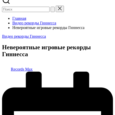
Главная
Видео рекорды Гиннесса
Невероятные игровые рекорды Гиннесса
Опубликовано
Видео рекорды Гиннесса
в
Невероятные игровые рекорды
Гиннесса
Запись
Records Max
от