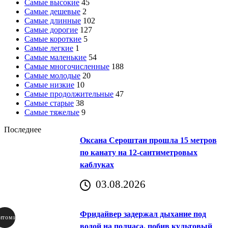
Самые высокие
45
Самые дешевые
2
Самые длинные
102
Самые дорогие
127
Самые короткие
5
Самые легкие
1
Самые маленькие
54
Самые многочисленные
188
Самые молодые
20
Самые низкие
10
Самые продолжительные
47
Самые старые
38
Самые тяжелые
9
Последнее
Оксана Сероштан прошла 15 метров
по канату на 12-сантиметровых
каблуках
03.08.2026
Фридайвер задержал дыхание под
итомир
водой на полчаса, побив культовый