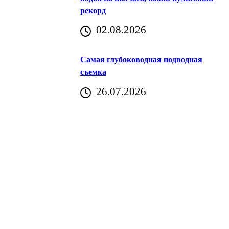
рекорд
аричич
02.08.2026
Хорватия)
Самая глубоководная подводная
съемка
26.07.2026