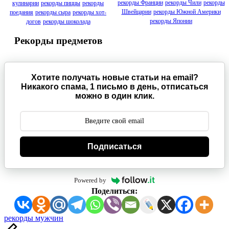
рекорды Франции
рекорды Чили
рекорды
кулинарии
рекорды пиццы
рекорды
Швейцарии
рекорды Южной Америки
поедания
рекорды сыра
рекорды хот-
рекорды Японии
догов
рекорды шоколада
Рекорды предметов
Хотите получать новые статьи на email?
Никакого спама, 1 письмо в день, отписаться
можно в один клик.
Подписаться
Powered by
Поделиться:
Метки:
рекорды мужчин