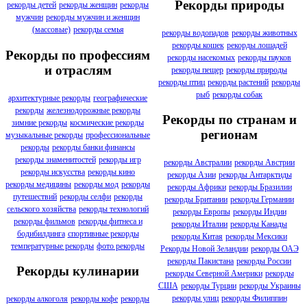
Рекорды природы
рекорды детей
рекорды женщин
рекорды
мужчин
рекорды мужчин и женщин
(массовые)
рекорды семья
рекорды водопадов
рекорды животных
рекорды кошек
рекорды лошадей
Рекорды по профессиям
рекорды насекомых
рекорды пауков
и отраслям
рекорды пещер
рекорды природы
рекорды птиц
рекорды растений
рекорды
рыб
рекорды собак
архитектурные рекорды
географические
рекорды
железнодорожные рекорды
Рекорды по странам и
зимние рекорды
космические рекорды
регионам
музыкальные рекорды
профессиональные
рекорды
рекорды банки финансы
рекорды знаменитостей
рекорды игр
рекорды Австралии
рекорды Австрии
рекорды искусства
рекорды кино
рекорды Азии
рекорды Антарктиды
рекорды медицины
рекорды мод
рекорды
рекорды Африки
рекорды Бразилии
путешествий
рекорды селфи
рекорды
рекорды Британии
рекорды Германии
сельского хозяйства
рекорды технологий
рекорды Европы
рекорды Индии
рекорды фильмов
рекорды фитнеса и
рекорды Италии
рекорды Канады
бодибилдинга
спортивные рекорды
рекорды Китая
рекорды Мексики
температурные рекорды
фото рекорды
Рекорды Новой Зеландии
рекорды ОАЭ
рекорды Пакистана
рекорды России
Рекорды кулинарии
рекорды Северной Америки
рекорды
США
рекорды Турции
рекорды Украины
рекорды улиц
рекорды Филиппин
рекорды алкоголя
рекорды кофе
рекорды