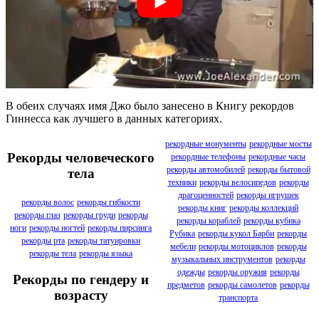
В обеих случаях имя Джо было занесено в Книгу рекордов
Гиннесса как лучшего в данных категориях.
рекордные монументы
рекордные мосты
Рекорды человеческого
рекордные телефоны
рекордные часы
рекорды автомобилей
рекорды бытовой
тела
техники
рекорды велосипедов
рекорды
драгоценностей
рекорды игрушек
рекорды волос
рекорды гибкости
рекорды книг
рекорды коллекций
рекорды глаз
рекорды груди
рекорды
рекорды кораблей
рекорды кубика
ноги
рекорды ногтей
рекорды пирсинга
Рубика
рекорды кукол Барби
рекорды
рекорды рта
рекорды татуировки
мебели
рекорды мотоциклов
рекорды
рекорды тела
рекорды языка
музыкальных инструментов
рекорды
одежды
рекорды оружия
рекорды
Рекорды по гендеру и
предметов
рекорды самолетов
рекорды
возрасту
транспорта