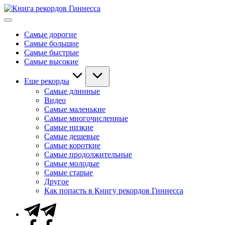
Перейти
Книга
к
Мировые
рекордов
содержимому
рекорды
Гиннесса
Самые дорогие
Гиннесса
Самые большие
Самые быстрые
Самые высокие
Еще рекорды
Самые длинные
Видео
Самые маленькие
Самые многочисленные
Самые низкие
Самые дешевые
Самые короткие
Самые продолжительные
Самые молодые
Самые старые
Другое
Как попасть в Книгу рекордов Гиннесса
Telegram
Facebook