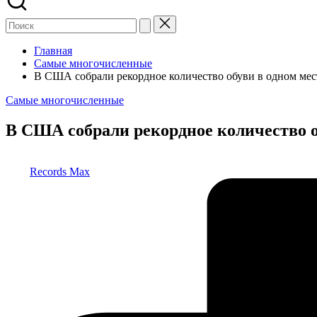
Главная
Самые многочисленные
В США собрали рекордное количество обуви в одном мес
Опубликовано
Самые многочисленные
в
В США собрали рекордное количество о
Запись
Records Max
от