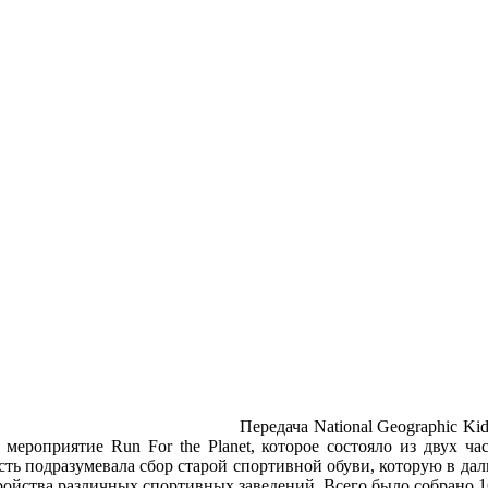
Передача National Geographic Ki
ероприятие Run For the Planet, которое состояло из двух час
 часть подразумевала сбор старой спортивной обуви, которую в д
тройства различных спортивных заведений. Всего было собрано 1