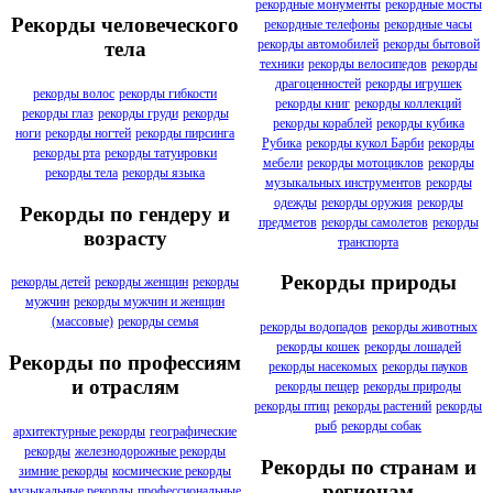
рекордные монументы
рекордные мосты
Рекорды человеческого
рекордные телефоны
рекордные часы
рекорды автомобилей
рекорды бытовой
тела
техники
рекорды велосипедов
рекорды
драгоценностей
рекорды игрушек
рекорды волос
рекорды гибкости
рекорды книг
рекорды коллекций
рекорды глаз
рекорды груди
рекорды
рекорды кораблей
рекорды кубика
ноги
рекорды ногтей
рекорды пирсинга
Рубика
рекорды кукол Барби
рекорды
рекорды рта
рекорды татуировки
мебели
рекорды мотоциклов
рекорды
рекорды тела
рекорды языка
музыкальных инструментов
рекорды
одежды
рекорды оружия
рекорды
Рекорды по гендеру и
предметов
рекорды самолетов
рекорды
возрасту
транспорта
Рекорды природы
рекорды детей
рекорды женщин
рекорды
мужчин
рекорды мужчин и женщин
(массовые)
рекорды семья
рекорды водопадов
рекорды животных
рекорды кошек
рекорды лошадей
Рекорды по профессиям
рекорды насекомых
рекорды пауков
и отраслям
рекорды пещер
рекорды природы
рекорды птиц
рекорды растений
рекорды
рыб
рекорды собак
архитектурные рекорды
географические
рекорды
железнодорожные рекорды
Рекорды по странам и
зимние рекорды
космические рекорды
регионам
музыкальные рекорды
профессиональные