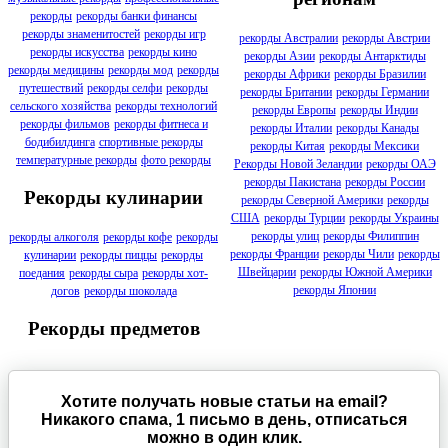
рекорды
рекорды банки финансы
рекорды знаменитостей
рекорды игр
рекорды Австралии
рекорды Австрии
рекорды искусства
рекорды кино
рекорды Азии
рекорды Антарктиды
рекорды медицины
рекорды мод
рекорды
рекорды Африки
рекорды Бразилии
путешествий
рекорды селфи
рекорды
рекорды Британии
рекорды Германии
сельского хозяйства
рекорды технологий
рекорды Европы
рекорды Индии
рекорды фильмов
рекорды фитнеса и
рекорды Италии
рекорды Канады
бодибилдинга
спортивные рекорды
рекорды Китая
рекорды Мексики
температурные рекорды
фото рекорды
Рекорды Новой Зеландии
рекорды ОАЭ
рекорды Пакистана
рекорды России
Рекорды кулинарии
рекорды Северной Америки
рекорды
США
рекорды Турции
рекорды Украины
рекорды улиц
рекорды Филиппин
рекорды алкоголя
рекорды кофе
рекорды
рекорды Франции
рекорды Чили
рекорды
кулинарии
рекорды пиццы
рекорды
Швейцарии
рекорды Южной Америки
поедания
рекорды сыра
рекорды хот-
рекорды Японии
догов
рекорды шоколада
Рекорды предметов
Хотите получать новые статьи на email?
Никакого спама, 1 письмо в день, отписаться
можно в один клик.