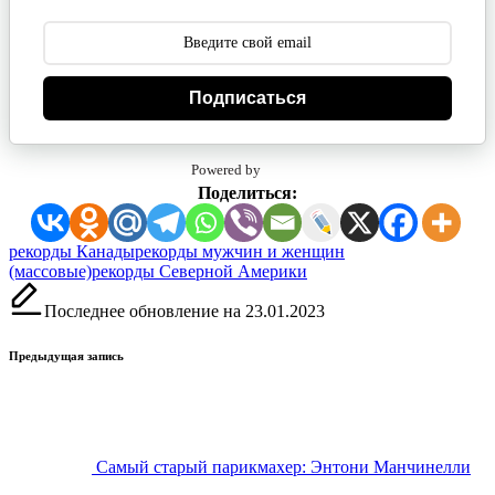
Подписаться
Powered by
Поделиться:
Метки:
рекорды Канады
рекорды мужчин и женщин
(массовые)
рекорды Северной Америки
Последнее обновление на 23.01.2023
Навигация
Предыдущая запись
записи
Самый старый парикмахер: Энтони Манчинелли