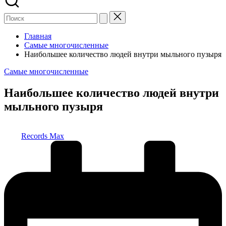
Главная
Самые многочисленные
Наибольшее количество людей внутри мыльного пузыря
Опубликовано
Самые многочисленные
в
Наибольшее количество людей внутри
мыльного пузыря
Запись
Records Max
от