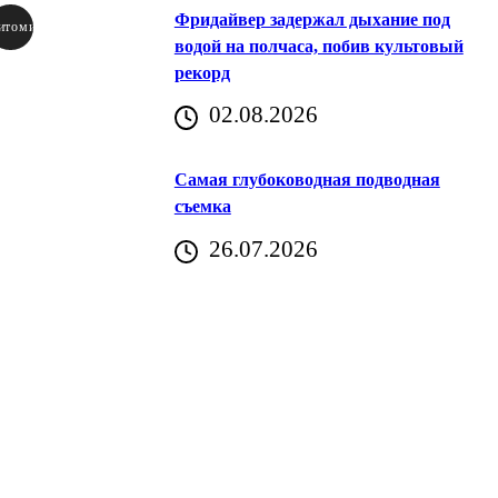
Фридайвер задержал дыхание под
итомир
водой на полчаса, побив культовый
рекорд
аричич
02.08.2026
Хорватия)
Самая глубоководная подводная
съемка
26.07.2026