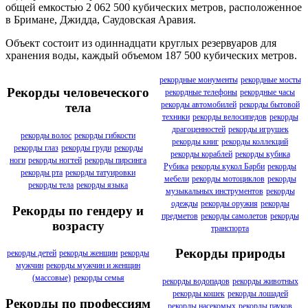
общей емкостью 2 062 500 кубических метров, расположенное
в Бримане, Джидда, Саудовская Аравия.
Объект состоит из одиннадцати круглых резервуаров для
хранения воды, каждый объемом 187 500 кубических метров.
рекордные монументы
рекордные мосты
Рекорды человеческого
рекордные телефоны
рекордные часы
рекорды автомобилей
рекорды бытовой
тела
техники
рекорды велосипедов
рекорды
драгоценностей
рекорды игрушек
рекорды волос
рекорды гибкости
рекорды книг
рекорды коллекций
рекорды глаз
рекорды груди
рекорды
рекорды кораблей
рекорды кубика
ноги
рекорды ногтей
рекорды пирсинга
Рубика
рекорды кукол Барби
рекорды
рекорды рта
рекорды татуировки
мебели
рекорды мотоциклов
рекорды
рекорды тела
рекорды языка
музыкальных инструментов
рекорды
одежды
рекорды оружия
рекорды
Рекорды по гендеру и
предметов
рекорды самолетов
рекорды
возрасту
транспорта
Рекорды природы
рекорды детей
рекорды женщин
рекорды
мужчин
рекорды мужчин и женщин
(массовые)
рекорды семья
рекорды водопадов
рекорды животных
рекорды кошек
рекорды лошадей
Рекорды по профессиям
рекорды насекомых
рекорды пауков