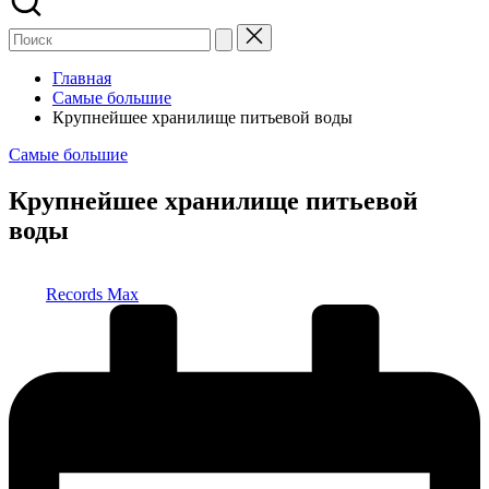
Главная
Самые большие
Крупнейшее хранилище питьевой воды
Опубликовано
Самые большие
в
Крупнейшее хранилище питьевой
воды
Запись
Records Max
от