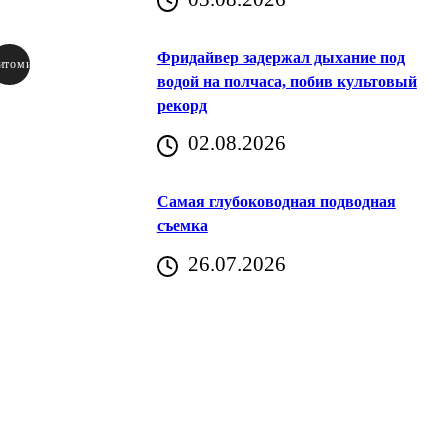
Фридайвер задержал дыхание под
итомир
водой на полчаса, побив культовый
рекорд
аричич
02.08.2026
Хорватия)
Самая глубоководная подводная
съемка
26.07.2026