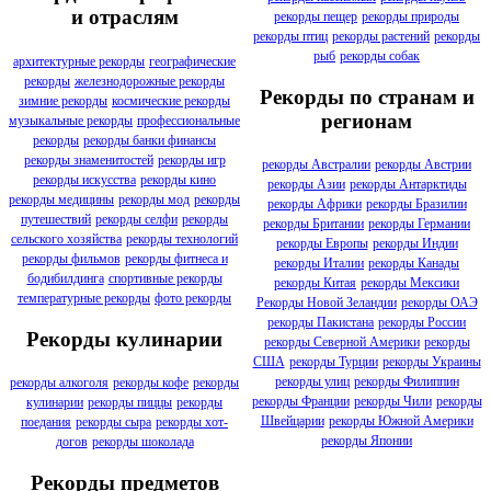
и отраслям
рекорды пещер
рекорды природы
рекорды птиц
рекорды растений
рекорды
рыб
рекорды собак
архитектурные рекорды
географические
рекорды
железнодорожные рекорды
Рекорды по странам и
зимние рекорды
космические рекорды
регионам
музыкальные рекорды
профессиональные
рекорды
рекорды банки финансы
рекорды знаменитостей
рекорды игр
рекорды Австралии
рекорды Австрии
рекорды искусства
рекорды кино
рекорды Азии
рекорды Антарктиды
рекорды медицины
рекорды мод
рекорды
рекорды Африки
рекорды Бразилии
путешествий
рекорды селфи
рекорды
рекорды Британии
рекорды Германии
сельского хозяйства
рекорды технологий
рекорды Европы
рекорды Индии
рекорды фильмов
рекорды фитнеса и
рекорды Италии
рекорды Канады
бодибилдинга
спортивные рекорды
рекорды Китая
рекорды Мексики
температурные рекорды
фото рекорды
Рекорды Новой Зеландии
рекорды ОАЭ
рекорды Пакистана
рекорды России
Рекорды кулинарии
рекорды Северной Америки
рекорды
США
рекорды Турции
рекорды Украины
рекорды улиц
рекорды Филиппин
рекорды алкоголя
рекорды кофе
рекорды
рекорды Франции
рекорды Чили
рекорды
кулинарии
рекорды пиццы
рекорды
Швейцарии
рекорды Южной Америки
поедания
рекорды сыра
рекорды хот-
рекорды Японии
догов
рекорды шоколада
Рекорды предметов