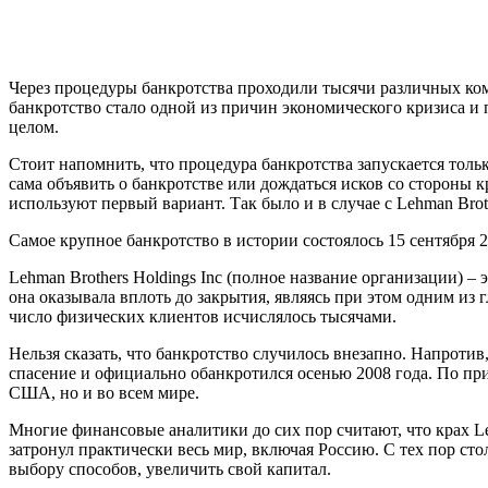
Через процедуры банкротства проходили тысячи различных компа
банкротство стало одной из причин экономического кризиса и п
целом.
Стоит напомнить, что процедура банкротства запускается толь
сама объявить о банкротстве или дождаться исков со стороны 
используют первый вариант. Так было и в случае с Lehman Brot
Самое крупное банкротство в истории состоялось 15 сентября 
Lehman Brothers Holdings Inc (полное название организации) 
она оказывала вплоть до закрытия, являясь при этом одним из
число физических клиентов исчислялось тысячами.
Нельзя сказать, что банкротство случилось внезапно. Напроти
спасение и официально обанкротился осенью 2008 года. По пр
США, но и во всем мире.
Многие финансовые аналитики до сих пор считают, что крах Le
затронул практически весь мир, включая Россию. С тех пор сто
выбору способов, увеличить свой капитал.