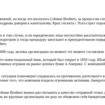
ний, но когда это коснулось Lehman Brothers, за процессом сле
одрыва доверия к капитализму. Крах гиганта с Уолл-стрит отраз
ко в том случае, если юридическое лицо неспособно расплатитьс
кредиторов и тогда процедуру запускают в принудительном поряд
hers.
2008 года, активы организации на момент тот момент составляли
– это инвестиционный банк, который был открыт в 1850 году. Шт
 главных игроков на рынке ценных бумаг в Америке. С компание
в, ситуация планомерно ухудшалась на протяжении длительного в
ичине того, что компания владела огромными активами, банкрот
hman Brothers можно рассчитывать в качестве отправной точки д
ль же крупные организации ни разу не объявляли себя банкротам