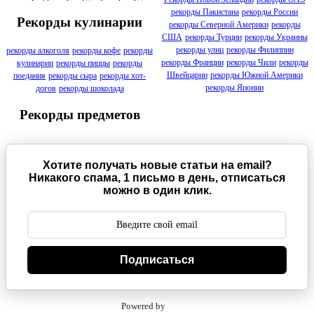
рекорды Пакистана
рекорды России
Рекорды кулинарии
рекорды Северной Америки
рекорды
США
рекорды Турции
рекорды Украины
рекорды улиц
рекорды Филиппин
рекорды алкоголя
рекорды кофе
рекорды
рекорды Франции
рекорды Чили
рекорды
кулинарии
рекорды пиццы
рекорды
Швейцарии
рекорды Южной Америки
поедания
рекорды сыра
рекорды хот-
рекорды Японии
догов
рекорды шоколада
Рекорды предметов
Хотите получать новые статьи на email?
Никакого спама, 1 письмо в день, отписаться
можно в один клик.
Подписаться
Powered by