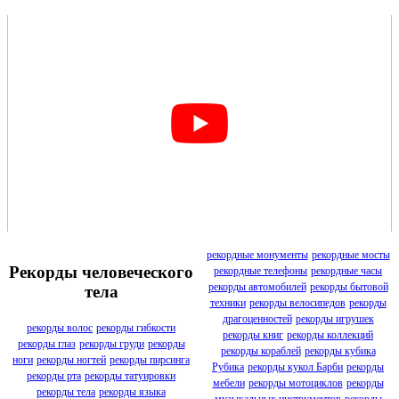
рекордные монументы
рекордные мосты
Рекорды человеческого
рекордные телефоны
рекордные часы
рекорды автомобилей
рекорды бытовой
тела
техники
рекорды велосипедов
рекорды
драгоценностей
рекорды игрушек
рекорды волос
рекорды гибкости
рекорды книг
рекорды коллекций
рекорды глаз
рекорды груди
рекорды
рекорды кораблей
рекорды кубика
ноги
рекорды ногтей
рекорды пирсинга
Рубика
рекорды кукол Барби
рекорды
рекорды рта
рекорды татуировки
мебели
рекорды мотоциклов
рекорды
рекорды тела
рекорды языка