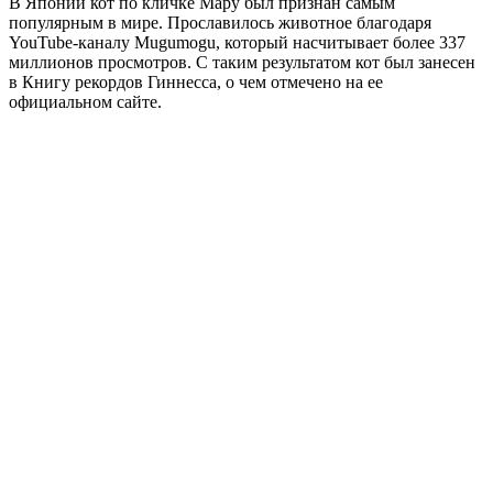
В Японии кот по кличке Мару был признан самым
популярным в мире. Прославилось животное благодаря
YouTube-каналу Mugumogu, который насчитывает более 337
миллионов просмотров. С таким результатом кот был занесен
в Книгу рекордов Гиннесса, о чем отмечено на ее
официальном сайте.