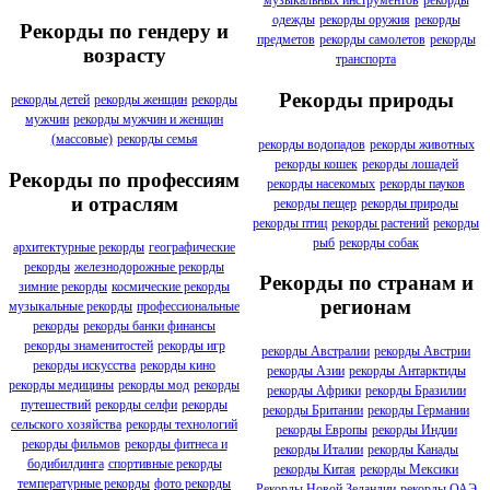
музыкальных инструментов
рекорды
одежды
рекорды оружия
рекорды
Рекорды по гендеру и
предметов
рекорды самолетов
рекорды
возрасту
транспорта
Рекорды природы
рекорды детей
рекорды женщин
рекорды
мужчин
рекорды мужчин и женщин
(массовые)
рекорды семья
рекорды водопадов
рекорды животных
рекорды кошек
рекорды лошадей
Рекорды по профессиям
рекорды насекомых
рекорды пауков
и отраслям
рекорды пещер
рекорды природы
рекорды птиц
рекорды растений
рекорды
рыб
рекорды собак
архитектурные рекорды
географические
рекорды
железнодорожные рекорды
Рекорды по странам и
зимние рекорды
космические рекорды
регионам
музыкальные рекорды
профессиональные
рекорды
рекорды банки финансы
рекорды знаменитостей
рекорды игр
рекорды Австралии
рекорды Австрии
рекорды искусства
рекорды кино
рекорды Азии
рекорды Антарктиды
рекорды медицины
рекорды мод
рекорды
рекорды Африки
рекорды Бразилии
путешествий
рекорды селфи
рекорды
рекорды Британии
рекорды Германии
сельского хозяйства
рекорды технологий
рекорды Европы
рекорды Индии
рекорды фильмов
рекорды фитнеса и
рекорды Италии
рекорды Канады
бодибилдинга
спортивные рекорды
рекорды Китая
рекорды Мексики
температурные рекорды
фото рекорды
Рекорды Новой Зеландии
рекорды ОАЭ