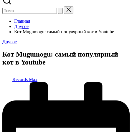
Главная
Другое
Кот Mugumogu: самый популярный кот в Youtube
Опубликовано
Другое
в
Кот Mugumogu: самый популярный
кот в Youtube
Запись
Records Max
от