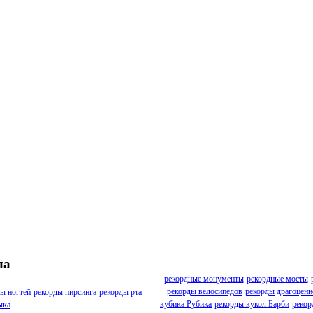
ла
рекордные монументы
рекордные мосты
рекорды велосипедов
рекорды драгоценн
ы ногтей
рекорды пирсинга
рекорды рта
кубика Рубика
рекорды кукол Барби
рекор
ыка