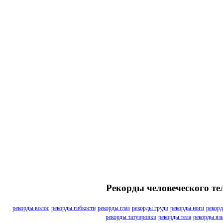
Рекорды человеческого те
рекорды волос
рекорды гибкости
рекорды глаз
рекорды груди
рекорды ноги
рекорд
рекорды татуировки
рекорды тела
рекорды яз