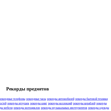
Рекорды предметов
рекордные телефоны
рекордные часы
рекорды автомобилей
рекорды бытовой техники
остей
рекорды игрушек
рекорды книг
рекорды коллекций
рекорды кораблей
рекорды
ды мебели
рекорды мотоциклов
рекорды музыкальных инструментов
рекорды одежды