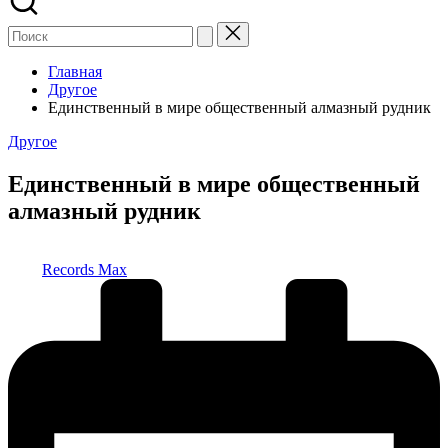
Главная
Другое
Единственный в мире общественный алмазный рудник
Опубликовано
Другое
в
Единственный в мире общественный
алмазный рудник
Запись
Records Max
от