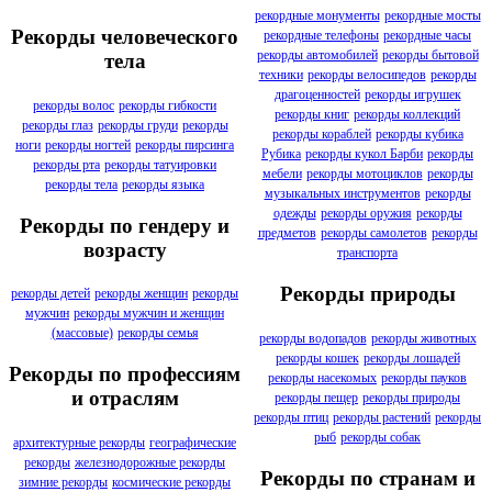
рекордные монументы
рекордные мосты
Рекорды человеческого
рекордные телефоны
рекордные часы
рекорды автомобилей
рекорды бытовой
тела
техники
рекорды велосипедов
рекорды
драгоценностей
рекорды игрушек
рекорды волос
рекорды гибкости
рекорды книг
рекорды коллекций
рекорды глаз
рекорды груди
рекорды
рекорды кораблей
рекорды кубика
ноги
рекорды ногтей
рекорды пирсинга
Рубика
рекорды кукол Барби
рекорды
рекорды рта
рекорды татуировки
мебели
рекорды мотоциклов
рекорды
рекорды тела
рекорды языка
музыкальных инструментов
рекорды
одежды
рекорды оружия
рекорды
Рекорды по гендеру и
предметов
рекорды самолетов
рекорды
возрасту
транспорта
Рекорды природы
рекорды детей
рекорды женщин
рекорды
мужчин
рекорды мужчин и женщин
(массовые)
рекорды семья
рекорды водопадов
рекорды животных
рекорды кошек
рекорды лошадей
Рекорды по профессиям
рекорды насекомых
рекорды пауков
и отраслям
рекорды пещер
рекорды природы
рекорды птиц
рекорды растений
рекорды
рыб
рекорды собак
архитектурные рекорды
географические
рекорды
железнодорожные рекорды
Рекорды по странам и
зимние рекорды
космические рекорды