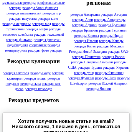
регионам
музыкальные рекорды
профессиональные
рекорды
рекорды банки финансы
рекорды знаменитостей
рекорды игр
рекорды Австралии
рекорды Австрии
рекорды искусства
рекорды кино
рекорды Азии
рекорды Антарктиды
рекорды медицины
рекорды мод
рекорды
рекорды Африки
рекорды Бразилии
путешествий
рекорды селфи
рекорды
рекорды Британии
рекорды Германии
сельского хозяйства
рекорды технологий
рекорды Европы
рекорды Индии
рекорды фильмов
рекорды фитнеса и
рекорды Италии
рекорды Канады
бодибилдинга
спортивные рекорды
рекорды Китая
рекорды Мексики
температурные рекорды
фото рекорды
Рекорды Новой Зеландии
рекорды ОАЭ
рекорды Пакистана
рекорды России
Рекорды кулинарии
рекорды Северной Америки
рекорды
США
рекорды Турции
рекорды Украины
рекорды улиц
рекорды Филиппин
рекорды алкоголя
рекорды кофе
рекорды
рекорды Франции
рекорды Чили
рекорды
кулинарии
рекорды пиццы
рекорды
Швейцарии
рекорды Южной Америки
поедания
рекорды сыра
рекорды хот-
рекорды Японии
догов
рекорды шоколада
Рекорды предметов
Хотите получать новые статьи на email?
Никакого спама, 1 письмо в день, отписаться
можно в один клик.