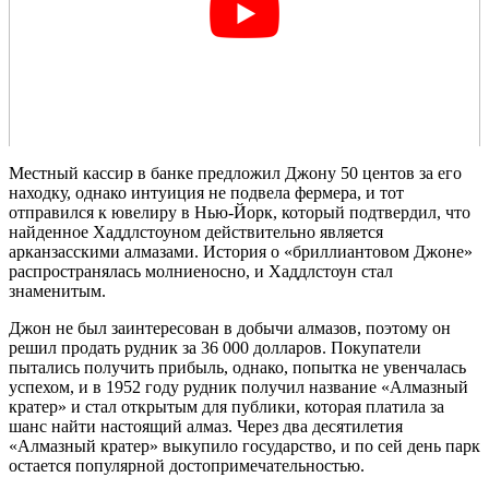
Местный кассир в банке предложил Джону 50 центов за его
находку, однако интуиция не подвела фермера, и тот
отправился к ювелиру в Нью-Йорк, который подтвердил, что
найденное Хаддлстоуном действительно является
арканзасскими алмазами. История о «бриллиантовом Джоне»
распространялась молниеносно, и Хаддлстоун стал
знаменитым.
Джон не был заинтересован в добычи алмазов, поэтому он
решил продать рудник за 36 000 долларов. Покупатели
пытались получить прибыль, однако, попытка не увенчалась
успехом, и в 1952 году рудник получил название «Алмазный
кратер» и стал открытым для публики, которая платила за
шанс найти настоящий алмаз. Через два десятилетия
«Алмазный кратер» выкупило государство, и по сей день парк
остается популярной достопримечательностью.