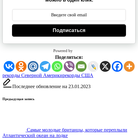
Подписаться
Powered by
Поделиться:
Метки:
рекорды Северной Америки
рекорды США
Последнее обновление на 23.01.2023
Навигация
Предыдущая запись
записи
Самые молодые британцы, которые переплыли
Атлантический океан на лодке