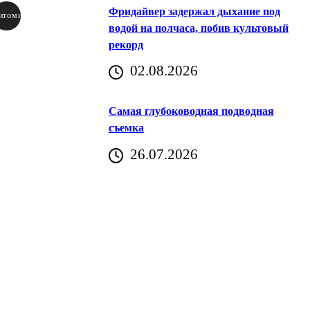
Фридайвер задержал дыхание под
итомир
водой на полчаса, побив культовый
рекорд
аричич
02.08.2026
Хорватия)
Самая глубоководная подводная
съемка
26.07.2026