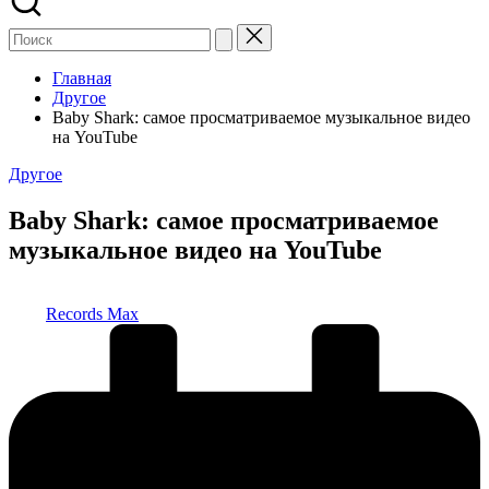
Главная
Другое
Baby Shark: самое просматриваемое музыкальное видео
на YouTube
Опубликовано
Другое
в
Baby Shark: самое просматриваемое
музыкальное видео на YouTube
Запись
Records Max
от