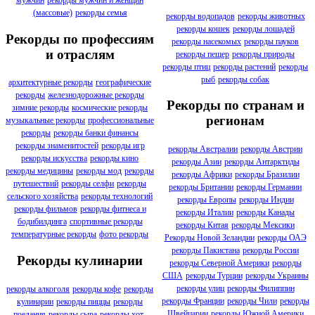
мужчин
рекорды мужчин и женщин
(массовые)
рекорды семья
рекорды водопадов
рекорды животных
рекорды кошек
рекорды лошадей
Рекорды по профессиям
рекорды насекомых
рекорды пауков
и отраслям
рекорды пещер
рекорды природы
рекорды птиц
рекорды растений
рекорды
рыб
рекорды собак
архитектурные рекорды
географические
рекорды
железнодорожные рекорды
Рекорды по странам и
зимние рекорды
космические рекорды
регионам
музыкальные рекорды
профессиональные
рекорды
рекорды банки финансы
рекорды знаменитостей
рекорды игр
рекорды Австралии
рекорды Австрии
рекорды искусства
рекорды кино
рекорды Азии
рекорды Антарктиды
рекорды медицины
рекорды мод
рекорды
рекорды Африки
рекорды Бразилии
путешествий
рекорды селфи
рекорды
рекорды Британии
рекорды Германии
сельского хозяйства
рекорды технологий
рекорды Европы
рекорды Индии
рекорды фильмов
рекорды фитнеса и
рекорды Италии
рекорды Канады
бодибилдинга
спортивные рекорды
рекорды Китая
рекорды Мексики
температурные рекорды
фото рекорды
Рекорды Новой Зеландии
рекорды ОАЭ
рекорды Пакистана
рекорды России
Рекорды кулинарии
рекорды Северной Америки
рекорды
США
рекорды Турции
рекорды Украины
рекорды улиц
рекорды Филиппин
рекорды алкоголя
рекорды кофе
рекорды
рекорды Франции
рекорды Чили
рекорды
кулинарии
рекорды пиццы
рекорды
Швейцарии
рекорды Южной Америки
поедания
рекорды сыра
рекорды хот-