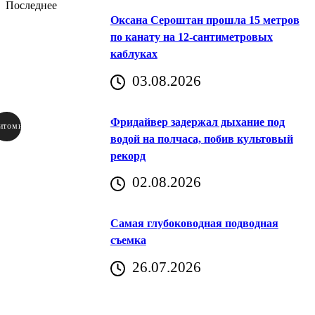
Последнее
Оксана Сероштан прошла 15 метров
по канату на 12-сантиметровых
каблуках
03.08.2026
Фридайвер задержал дыхание под
итомир
водой на полчаса, побив культовый
рекорд
аричич
02.08.2026
Хорватия)
Самая глубоководная подводная
съемка
26.07.2026