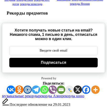
рекорды Японии
догов
рекорды шоколада
Рекорды предметов
Хотите получать новые статьи на email?
Никакого спама, 1 письмо в день, отписаться
можно в один клик.
Подписаться
Powered by
Поделиться:
Метки:
музыкальные рекорды
рекорды Азии
рекорды кино
Последнее обновление на 29.01.2023