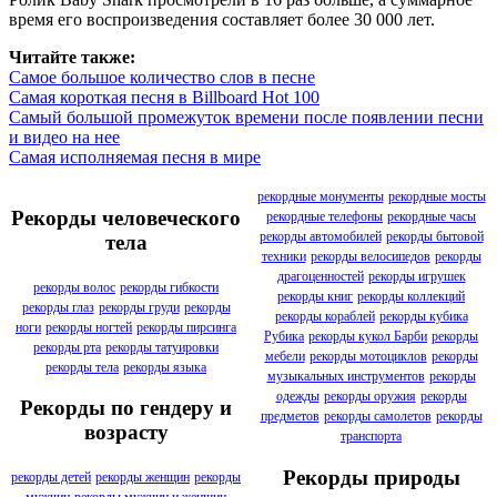
время его воспроизведения составляет более 30 000 лет.
Читайте также:
Самое большое количество слов в песне
Самая короткая песня в Billboard Hot 100
Самый большой промежуток времени после появлении песни
и видео на нее
Самая исполняемая песня в мире
рекордные монументы
рекордные мосты
Рекорды человеческого
рекордные телефоны
рекордные часы
рекорды автомобилей
рекорды бытовой
тела
техники
рекорды велосипедов
рекорды
драгоценностей
рекорды игрушек
рекорды волос
рекорды гибкости
рекорды книг
рекорды коллекций
рекорды глаз
рекорды груди
рекорды
рекорды кораблей
рекорды кубика
ноги
рекорды ногтей
рекорды пирсинга
Рубика
рекорды кукол Барби
рекорды
рекорды рта
рекорды татуировки
мебели
рекорды мотоциклов
рекорды
рекорды тела
рекорды языка
музыкальных инструментов
рекорды
одежды
рекорды оружия
рекорды
Рекорды по гендеру и
предметов
рекорды самолетов
рекорды
возрасту
транспорта
Рекорды природы
рекорды детей
рекорды женщин
рекорды