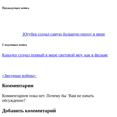
Навигация
Предыдущая запись
записи
Ютубер создал самую большую пиццу в мире
Следующая запись
Канадец создал первый в мире световой меч, как в фильме
«Звездные войны»
Комментарии
Комментариев пока нет. Почему бы ’Вам не начать
обсуждение?
Добавить комментарий