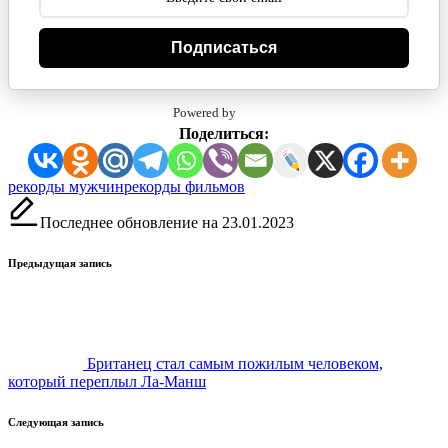
Подписаться
Powered by
Поделиться:
Метки:
рекорды мужчин
рекорды фильмов
Последнее обновление на 23.01.2023
Навигация
Предыдущая запись
записи
Британец стал самым пожилым человеком,
который переплыл Ла-Манш
Следующая запись