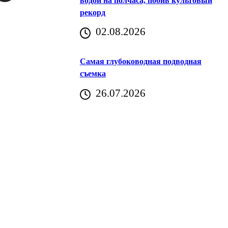
водой на полчаса, побив культовый
рекорд
аричич
02.08.2026
Хорватия)
Самая глубоководная подводная
съемка
26.07.2026