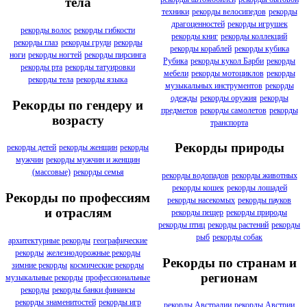
тела
техники
рекорды велосипедов
рекорды
драгоценностей
рекорды игрушек
рекорды волос
рекорды гибкости
рекорды книг
рекорды коллекций
рекорды глаз
рекорды груди
рекорды
рекорды кораблей
рекорды кубика
ноги
рекорды ногтей
рекорды пирсинга
Рубика
рекорды кукол Барби
рекорды
рекорды рта
рекорды татуировки
мебели
рекорды мотоциклов
рекорды
рекорды тела
рекорды языка
музыкальных инструментов
рекорды
одежды
рекорды оружия
рекорды
Рекорды по гендеру и
предметов
рекорды самолетов
рекорды
возрасту
транспорта
Рекорды природы
рекорды детей
рекорды женщин
рекорды
мужчин
рекорды мужчин и женщин
(массовые)
рекорды семья
рекорды водопадов
рекорды животных
рекорды кошек
рекорды лошадей
Рекорды по профессиям
рекорды насекомых
рекорды пауков
и отраслям
рекорды пещер
рекорды природы
рекорды птиц
рекорды растений
рекорды
рыб
рекорды собак
архитектурные рекорды
географические
рекорды
железнодорожные рекорды
Рекорды по странам и
зимние рекорды
космические рекорды
регионам
музыкальные рекорды
профессиональные
рекорды
рекорды банки финансы
рекорды знаменитостей
рекорды игр
рекорды Австралии
рекорды Австрии