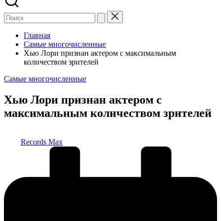
Главная
Самые многочисленные
Хью Лори признан актером с максимальным
количеством зрителей
Опубликовано
Самые многочисленные
в
Хью Лори признан актером с
максимальным количеством зрителей
Запись
Records Max
от