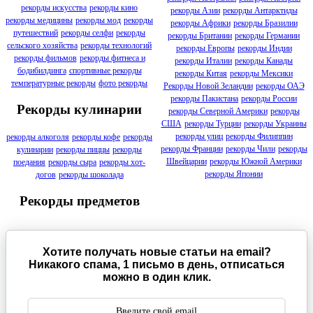
рекорды искусства
рекорды кино
рекорды Азии
рекорды Антарктиды
рекорды медицины
рекорды мод
рекорды
рекорды Африки
рекорды Бразилии
путешествий
рекорды селфи
рекорды
рекорды Британии
рекорды Германии
сельского хозяйства
рекорды технологий
рекорды Европы
рекорды Индии
рекорды фильмов
рекорды фитнеса и
рекорды Италии
рекорды Канады
бодибилдинга
спортивные рекорды
рекорды Китая
рекорды Мексики
температурные рекорды
фото рекорды
Рекорды Новой Зеландии
рекорды ОАЭ
рекорды Пакистана
рекорды России
Рекорды кулинарии
рекорды Северной Америки
рекорды
США
рекорды Турции
рекорды Украины
рекорды улиц
рекорды Филиппин
рекорды алкоголя
рекорды кофе
рекорды
рекорды Франции
рекорды Чили
рекорды
кулинарии
рекорды пиццы
рекорды
Швейцарии
рекорды Южной Америки
поедания
рекорды сыра
рекорды хот-
рекорды Японии
догов
рекорды шоколада
Рекорды предметов
Хотите получать новые статьи на email?
Никакого спама, 1 письмо в день, отписаться
можно в один клик.