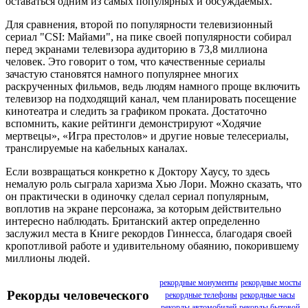
оставаться одним из самых популярных и обсуждаемых.
Для сравнения, второй по популярности телевизионный
сериал "CSI: Майами", на пике своей популярности собирал
перед экранами телевизора аудиторию в 73,8 миллиона
человек. Это говорит о том, что качественные сериалы
зачастую становятся намного популярнее многих
раскрученных фильмов, ведь людям намного проще включить
телевизор на подходящий канал, чем планировать посещение
кинотеатра и следить за графиком проката. Достаточно
вспомнить, какие рейтинги демонстрируют «Ходячие
мертвецы», «Игра престолов» и другие новые телесериалы,
транслируемые на кабельных каналах.
Если возвращаться конкретно к Доктору Хаусу, то здесь
немалую роль сыграла харизма Хью Лори. Можно сказать, что
он практически в одиночку сделал сериал популярным,
воплотив на экране персонажа, за которым действительно
интересно наблюдать. Британский актер определенно
заслужил места в Книге рекордов Гиннесса, благодаря своей
кропотливой работе и удивительному обаянию, покорившему
миллионы людей.
рекордные монументы
рекордные мосты
Рекорды человеческого
рекордные телефоны
рекордные часы
рекорды автомобилей
рекорды бытовой