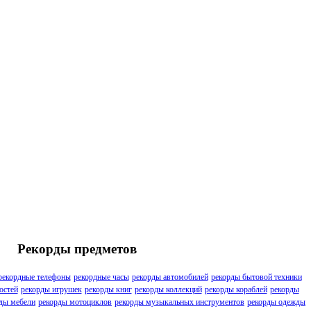
Рекорды предметов
рекордные телефоны
рекордные часы
рекорды автомобилей
рекорды бытовой техники
остей
рекорды игрушек
рекорды книг
рекорды коллекций
рекорды кораблей
рекорды
ды мебели
рекорды мотоциклов
рекорды музыкальных инструментов
рекорды одежды