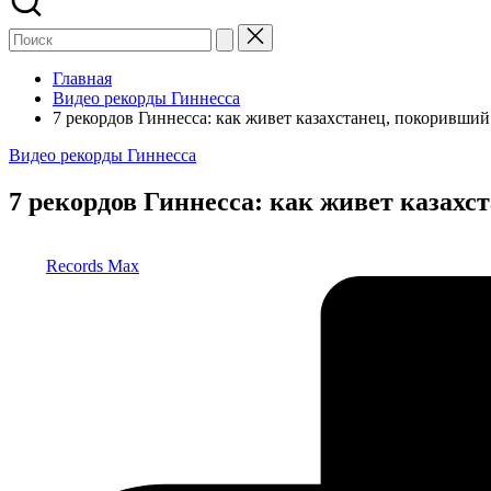
Главная
Видео рекорды Гиннесса
7 рекордов Гиннесса: как живет казахстанец, покоривши
Опубликовано
Видео рекорды Гиннесса
в
7 рекордов Гиннесса: как живет казах
Запись
Records Max
от