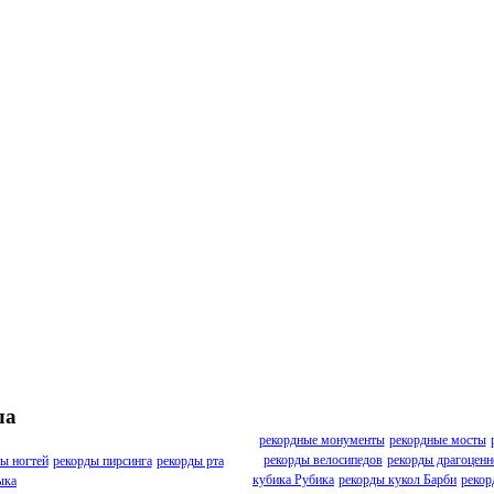
ла
рекордные монументы
рекордные мосты
рекорды велосипедов
рекорды драгоценн
ы ногтей
рекорды пирсинга
рекорды рта
кубика Рубика
рекорды кукол Барби
рекор
ыка