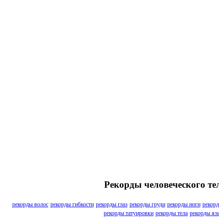
Рекорды человеческого те
рекорды волос
рекорды гибкости
рекорды глаз
рекорды груди
рекорды ноги
рекорд
рекорды татуировки
рекорды тела
рекорды яз