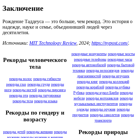
Заключение
Рождение Таддеуса — это больше, чем рекорд. Это история о
надежде, науке и семье, объединившей людей через
десятилетия.
Источники:
MIT Technology Review
, 2024;
https://nypost.com/
.
рекордные монументы
рекордные мосты
Рекорды человеческого
рекордные телефоны
рекордные часы
рекорды автомобилей
рекорды бытовой
тела
техники
рекорды велосипедов
рекорды
драгоценностей
рекорды игрушек
рекорды волос
рекорды гибкости
рекорды книг
рекорды коллекций
рекорды глаз
рекорды груди
рекорды
рекорды кораблей
рекорды кубика
ноги
рекорды ногтей
рекорды пирсинга
Рубика
рекорды кукол Барби
рекорды
рекорды рта
рекорды татуировки
мебели
рекорды мотоциклов
рекорды
рекорды тела
рекорды языка
музыкальных инструментов
рекорды
одежды
рекорды оружия
рекорды
Рекорды по гендеру и
предметов
рекорды самолетов
рекорды
возрасту
транспорта
Рекорды природы
рекорды детей
рекорды женщин
рекорды
мужчин
рекорды мужчин и женщин