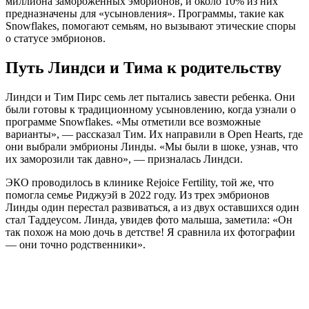
миллиона замороженных эмбрионов, и около 10% из них
предназначены для «усыновления». Программы, такие как
Snowflakes, помогают семьям, но вызывают этические споры
о статусе эмбрионов.
Путь Линдси и Тима к родительству
Линдси и Тим Пирс семь лет пытались завести ребенка. Они
были готовы к традиционному усыновлению, когда узнали о
программе Snowflakes. «Мы отметили все возможные
варианты», — рассказал Тим. Их направили в Open Hearts, где
они выбрали эмбрионы Линды. «Мы были в шоке, узнав, что
их заморозили так давно», — призналась Линдси.
ЭКО проводилось в клинике Rejoice Fertility, той же, что
помогла семье Риджуэй в 2022 году. Из трех эмбрионов
Линды один перестал развиваться, а из двух оставшихся один
стал Таддеусом. Линда, увидев фото малыша, заметила: «Он
так похож на мою дочь в детстве! Я сравнила их фотографии
— они точно родственники».