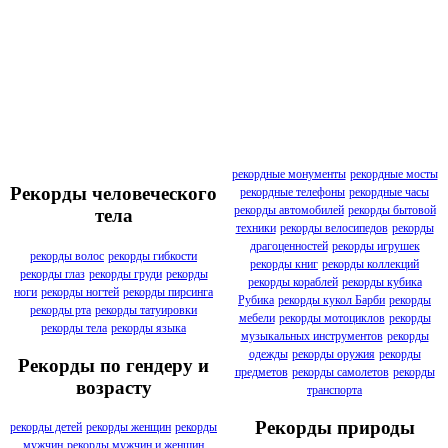
рекордные монументы
рекордные мосты
Рекорды человеческого
рекордные телефоны
рекордные часы
рекорды автомобилей
рекорды бытовой
тела
техники
рекорды велосипедов
рекорды
драгоценностей
рекорды игрушек
рекорды волос
рекорды гибкости
рекорды книг
рекорды коллекций
рекорды глаз
рекорды груди
рекорды
рекорды кораблей
рекорды кубика
ноги
рекорды ногтей
рекорды пирсинга
Рубика
рекорды кукол Барби
рекорды
рекорды рта
рекорды татуировки
мебели
рекорды мотоциклов
рекорды
рекорды тела
рекорды языка
музыкальных инструментов
рекорды
одежды
рекорды оружия
рекорды
Рекорды по гендеру и
предметов
рекорды самолетов
рекорды
возрасту
транспорта
Рекорды природы
рекорды детей
рекорды женщин
рекорды
мужчин
рекорды мужчин и женщин