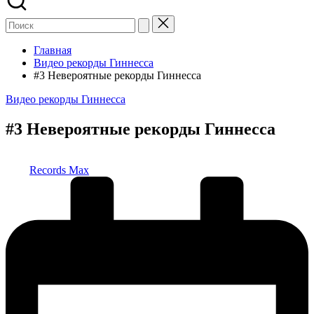
Главная
Видео рекорды Гиннесса
#3 Невероятные рекорды Гиннесса
Опубликовано
Видео рекорды Гиннесса
в
#3 Невероятные рекорды Гиннесса
Запись
Records Max
от