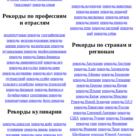
(массовые)
рекорды семья
рекорды водопадов
рекорды животных
рекорды кошек
рекорды лошадей
Рекорды по профессиям
рекорды насекомых
рекорды пауков
и отраслям
рекорды пещер
рекорды природы
рекорды птиц
рекорды растений
рекорды
рыб
рекорды собак
архитектурные рекорды
географические
рекорды
железнодорожные рекорды
Рекорды по странам и
зимние рекорды
космические рекорды
регионам
музыкальные рекорды
профессиональные
рекорды
рекорды банки финансы
рекорды знаменитостей
рекорды игр
рекорды Австралии
рекорды Австрии
рекорды искусства
рекорды кино
рекорды Азии
рекорды Антарктиды
рекорды медицины
рекорды мод
рекорды
рекорды Африки
рекорды Бразилии
путешествий
рекорды селфи
рекорды
рекорды Британии
рекорды Германии
сельского хозяйства
рекорды технологий
рекорды Европы
рекорды Индии
рекорды фильмов
рекорды фитнеса и
рекорды Италии
рекорды Канады
бодибилдинга
спортивные рекорды
рекорды Китая
рекорды Мексики
температурные рекорды
фото рекорды
Рекорды Новой Зеландии
рекорды ОАЭ
рекорды Пакистана
рекорды России
Рекорды кулинарии
рекорды Северной Америки
рекорды
США
рекорды Турции
рекорды Украины
рекорды улиц
рекорды Филиппин
рекорды алкоголя
рекорды кофе
рекорды
рекорды Франции
рекорды Чили
рекорды
кулинарии
рекорды пиццы
рекорды
Швейцарии
рекорды Южной Америки
поедания
рекорды сыра
рекорды хот-