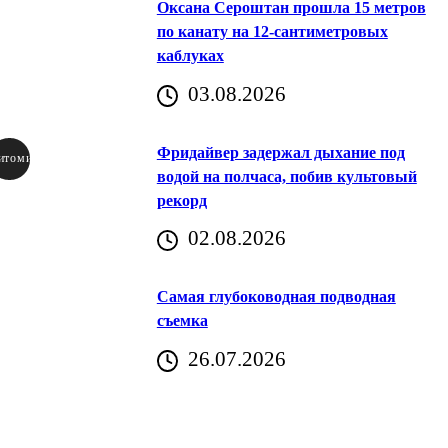
Оксана Сероштан прошла 15 метров
по канату на 12-сантиметровых
каблуках
03.08.2026
Фридайвер задержал дыхание под
итомир
водой на полчаса, побив культовый
рекорд
аричич
02.08.2026
Хорватия)
Самая глубоководная подводная
съемка
26.07.2026