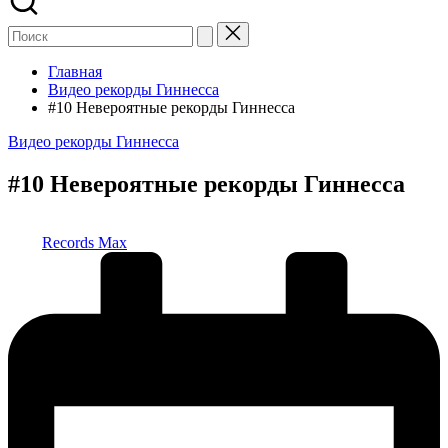
Главная
Видео рекорды Гиннесса
#10 Невероятные рекорды Гиннесса
Опубликовано
Видео рекорды Гиннесса
в
#10 Невероятные рекорды Гиннесса
Запись
Records Max
от