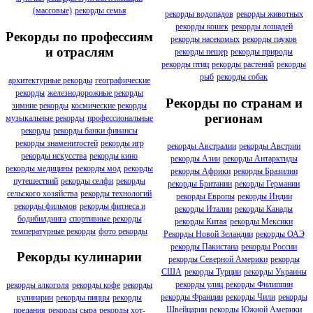
(массовые)
рекорды семья
рекорды водопадов
рекорды животных
рекорды кошек
рекорды лошадей
Рекорды по профессиям
рекорды насекомых
рекорды пауков
и отраслям
рекорды пещер
рекорды природы
рекорды птиц
рекорды растений
рекорды
рыб
рекорды собак
архитектурные рекорды
географические
рекорды
железнодорожные рекорды
Рекорды по странам и
зимние рекорды
космические рекорды
регионам
музыкальные рекорды
профессиональные
рекорды
рекорды банки финансы
рекорды знаменитостей
рекорды игр
рекорды Австралии
рекорды Австрии
рекорды искусства
рекорды кино
рекорды Азии
рекорды Антарктиды
рекорды медицины
рекорды мод
рекорды
рекорды Африки
рекорды Бразилии
путешествий
рекорды селфи
рекорды
рекорды Британии
рекорды Германии
сельского хозяйства
рекорды технологий
рекорды Европы
рекорды Индии
рекорды фильмов
рекорды фитнеса и
рекорды Италии
рекорды Канады
бодибилдинга
спортивные рекорды
рекорды Китая
рекорды Мексики
температурные рекорды
фото рекорды
Рекорды Новой Зеландии
рекорды ОАЭ
рекорды Пакистана
рекорды России
Рекорды кулинарии
рекорды Северной Америки
рекорды
США
рекорды Турции
рекорды Украины
рекорды улиц
рекорды Филиппин
рекорды алкоголя
рекорды кофе
рекорды
рекорды Франции
рекорды Чили
рекорды
кулинарии
рекорды пиццы
рекорды
Швейцарии
рекорды Южной Америки
поедания
рекорды сыра
рекорды хот-