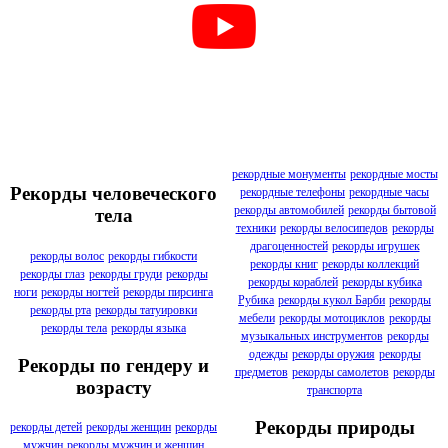
рекордные монументы
рекордные мосты
Рекорды человеческого
рекордные телефоны
рекордные часы
рекорды автомобилей
рекорды бытовой
тела
техники
рекорды велосипедов
рекорды
драгоценностей
рекорды игрушек
рекорды волос
рекорды гибкости
рекорды книг
рекорды коллекций
рекорды глаз
рекорды груди
рекорды
рекорды кораблей
рекорды кубика
ноги
рекорды ногтей
рекорды пирсинга
Рубика
рекорды кукол Барби
рекорды
рекорды рта
рекорды татуировки
мебели
рекорды мотоциклов
рекорды
рекорды тела
рекорды языка
музыкальных инструментов
рекорды
одежды
рекорды оружия
рекорды
Рекорды по гендеру и
предметов
рекорды самолетов
рекорды
возрасту
транспорта
Рекорды природы
рекорды детей
рекорды женщин
рекорды
мужчин
рекорды мужчин и женщин