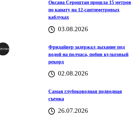
Оксана Сероштан прошла 15 метров
по канату на 12-сантиметровых
каблуках
03.08.2026
Фридайвер задержал дыхание под
итомир
водой на полчаса, побив культовый
рекорд
аричич
02.08.2026
Хорватия)
Самая глубоководная подводная
съемка
26.07.2026