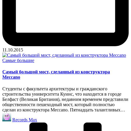
11.10.2015
Опубликовано
Самые большие
в
Самый большой мост, сделанный из конструктора
Meccano
Студенты с факультета архитектуры и гражданского
строительства университета Куинс, что находится в городе
Белфаст (Великая Британия), недавним временем представили
общественности пешеходный мост, который полностью
сделан из конструктора Meccano. Пятнадцать талантливых…
Запись
Records Max
от