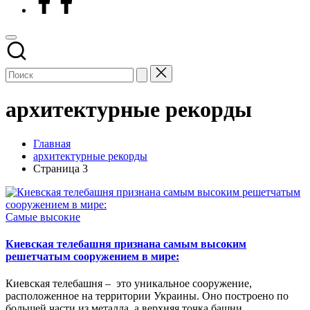
архитектурные рекорды
Главная
архитектурные рекорды
Страница 3
Опубликовано
Самые высокие
в
Киевская телебашня признана самым высоким
решетчатым сооружением в мире:
Киевская телебашня – это уникальное сооружение,
расположенное на территории Украины. Оно построено по
большей части из металла, а верхняя точка башни