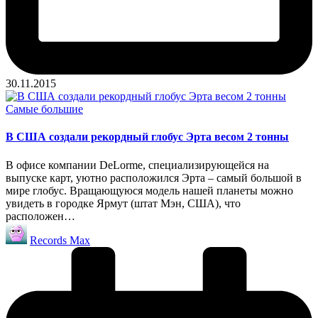
30.11.2015
Опубликовано
Самые большие
в
В США создали рекордный глобус Эрта весом 2 тонны
В офисе компании DeLorme, специализирующейся на
выпуске карт, уютно расположился Эрта – самый большой в
мире глобус. Вращающуюся модель нашей планеты можно
увидеть в городке Ярмут (штат Мэн, США), что
расположен…
Запись
Records Max
от