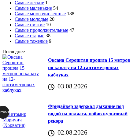
Самые легкие
1
Самые маленькие
54
Самые многочисленные
188
Самые молодые
20
Самые низкие
10
Самые продолжительные
47
Самые старые
38
Самые тяжелые
9
Последнее
Оксана Сероштан прошла 15 метров
по канату на 12-сантиметровых
каблуках
03.08.2026
Фридайвер задержал дыхание под
итомир
водой на полчаса, побив культовый
рекорд
аричич
02.08.2026
Хорватия)