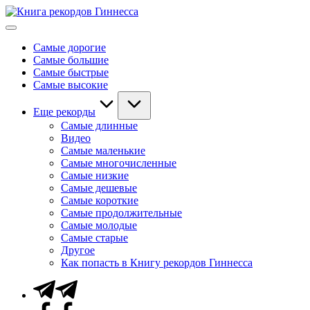
Перейти
Книга
к
Мировые
рекордов
содержимому
рекорды
Гиннесса
Самые дорогие
Гиннесса
Самые большие
Самые быстрые
Самые высокие
Еще рекорды
Самые длинные
Видео
Самые маленькие
Самые многочисленные
Самые низкие
Самые дешевые
Самые короткие
Самые продолжительные
Самые молодые
Самые старые
Другое
Как попасть в Книгу рекордов Гиннесса
Telegram
Facebook