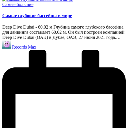
Опубликовано
Самые большие
в
Самые глубокие бассейны в мире
Deep Dive Dubai - 60,02 м Глубина самого глубокого бассейна
для дайвинга составляет 60,02 м. Он был построен компанией
Deep Dive Dubai (ОАЭ) в Дубае, ОАЭ, 27 июня 2021 года.…
Запись
Records Max
от