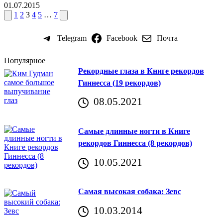
01.07.2015
Пагинация
Пред.
След.
1
2
3
4
5
…
7
страница
страница
записей
Telegram
Facebook
Почта
Популярное
Рекордные глаза в Книге рекордов
Гиннесса (19 рекордов)
08.05.2021
Самые длинные ногти в Книге
рекордов Гиннесса (8 рекордов)
10.05.2021
Самая высокая собака: Зевс
10.03.2014