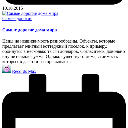
10.10.2015
Опубликовано
Самые дорогие
в
Самые дорогие дома мира
Цены на недвижимость разнообразны. Объекты, которые
предлагает элитный коттеджный поселок, к примеру,
обойдутся в несколько тысяч долларов. Согласитесь, довольно
внушительная сумма. Однако существуют дома, стоимость
которых в десятки раз превышает…
Запись
Records Max
от