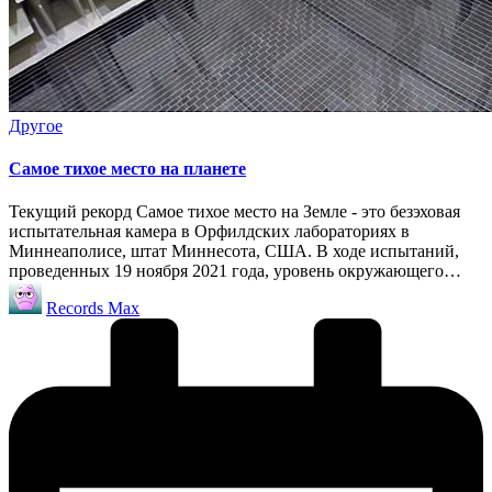
Опубликовано
Другое
в
Самое тихое место на планете
Текущий рекорд Самое тихое место на Земле - это безэховая
испытательная камера в Орфилдских лабораториях в
Миннеаполисе, штат Миннесота, США. В ходе испытаний,
проведенных 19 ноября 2021 года, уровень окружающего…
Запись
Records Max
от