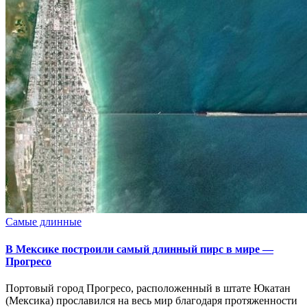
Опубликовано
Самые длинные
в
В Мексике построили самый длинный пирс в мире —
Прогресо
Портовый город Прогресо, расположенный в штате Юкатан
(Мексика) прославился на весь мир благодаря протяженности