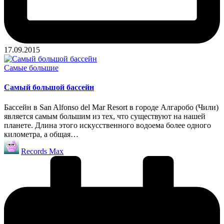
17.09.2015
Опубликовано
Самые большие
в
Самый большой бассейн
Бассейн в San Alfonso del Mar Resort в городе Алгаробо (Чили)
является самым большим из тех, что существуют на нашей
планете. Длина этого искусственного водоема более одного
километра, а общая…
Запись
Records Max
от