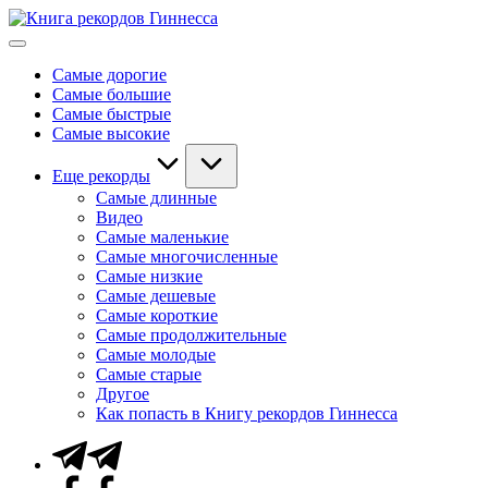
Перейти
Книга
к
Мировые
рекордов
содержимому
рекорды
Гиннесса
Самые дорогие
Гиннесса
Самые большие
Самые быстрые
Самые высокие
Еще рекорды
Самые длинные
Видео
Самые маленькие
Самые многочисленные
Самые низкие
Самые дешевые
Самые короткие
Самые продолжительные
Самые молодые
Самые старые
Другое
Как попасть в Книгу рекордов Гиннесса
Telegram
Facebook