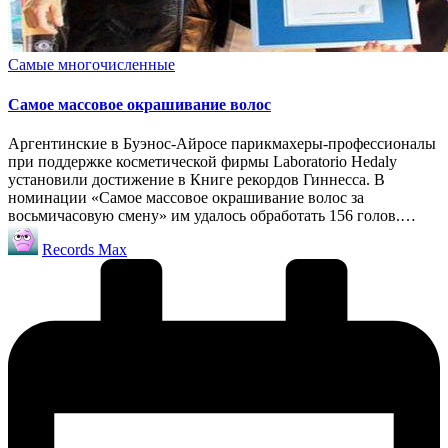
Опубликовано
Самые многочисленные
в
Самое массовое окрашивание волос
Аргентинские в Буэнос-Айросе парикмахеры-профессионалы
при поддержке косметической фирмы Laboratorio Hedaly
установили достижение в Книге рекордов Гиннесса. В
номинации «Самое массовое окрашивание волос за
восьмичасовую смену» им удалось обработать 156 голов.…
Запись
Records Max
от