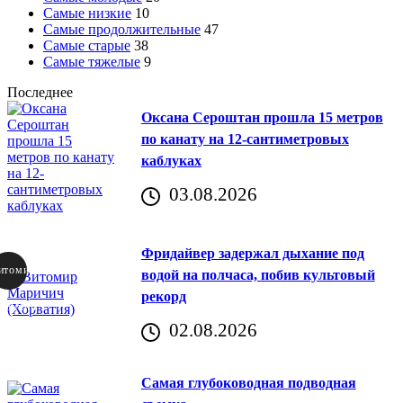
Самые низкие
10
Самые продолжительные
47
Самые старые
38
Самые тяжелые
9
Последнее
Оксана Сероштан прошла 15 метров
по канату на 12-сантиметровых
каблуках
03.08.2026
Фридайвер задержал дыхание под
итомир
водой на полчаса, побив культовый
рекорд
аричич
02.08.2026
Хорватия)
Самая глубоководная подводная