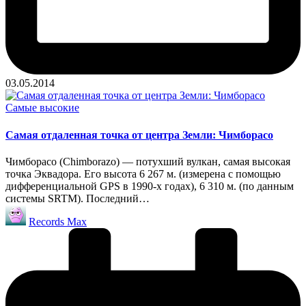
03.05.2014
Опубликовано
Самые высокие
в
Самая отдаленная точка от центра Земли: Чимборасо
Чимборасо (Chimborazo) — потухший вулкан, самая высокая
точка Эквадора. Его высота 6 267 м. (измерена с помощью
дифференциальной GPS в 1990-х годах), 6 310 м. (по данным
системы SRTM). Последний…
Запись
Records Max
от