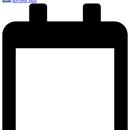
Records Max
от