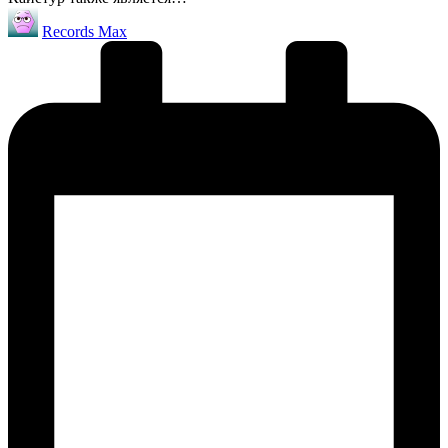
Запись
Records Max
от