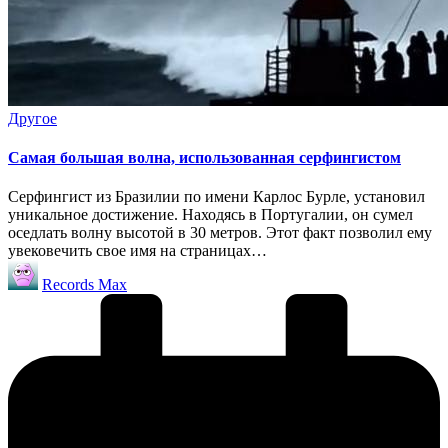
Опубликовано
Другое
в
Самая большая волна, использованная серфингистом
Серфингист из Бразилии по имени Карлос Бурле, установил
уникальное достижение. Находясь в Португалии, он сумел
оседлать волну высотой в 30 метров. Этот факт позволил ему
увековечить свое имя на страницах…
Запись
Records Max
от