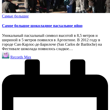
Опубликовано
Самые большие
в
Самое большое шоколадное пасхальное яйцо
Уникальный пасхальный символ высотой в 8,5 метров и
шириной в 5 метров появился в Аргентине. В 2012 году в
городе Сан-Карлос-де-Барилоче (San Carlos de Bariloche) на
Фестивале шоколада появилось сладкое…
Запись
Records Max
от