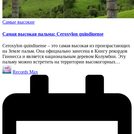
Опубликовано
Самые высокие
в
Самая высокая пальма: Ceroxylon quindiuense
Ceroxylon quindiuense – это самая высокая из произрастающих
на Земле пальм. Она официально занесена в Книгу рекордов
Гиннесса и является национальным деревом Колумбии. Эту
пальму можно встретить на территории высокогорных…
Запись
Records Max
от