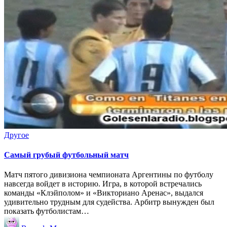
Опубликовано
Другое
в
Самый грубый футбольный матч
Матч пятого дивизиона чемпионата Аргентины по футболу
навсегда войдет в историю. Игра, в которой встречались
команды «Клэйполом» и «Викториано Аренас», выдался
удивительно трудным для судейства. Арбитр вынужден был
показать футболистам…
Запись