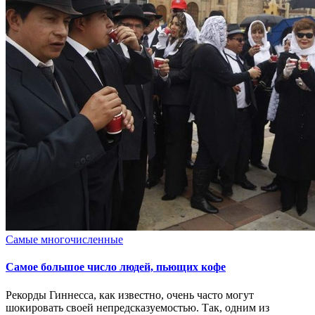
Опубликовано
Самые многочисленные
в
Самое большое число людей, пьющих кофе
Рекорды Гиннесса, как известно, очень часто могут
шокировать своей непредсказуемостью. Так, одним из