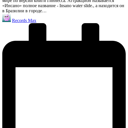
мире по версии книги Гиннесса. Аттракцион называется
«Инсано» полное название - Insano water slide., а находится он
в Бразилии в городе…
Запись
Records Max
от