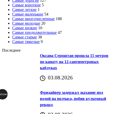
Самые дорогие
127
Самые короткие
5
Самые легкие
1
Самые маленькие
54
Самые многочисленные
188
Самые молодые
20
Самые низкие
10
Самые продолжительные
47
Самые старые
38
Самые тяжелые
9
Последнее
Оксана Сероштан прошла 15 метров
по канату на 12-сантиметровых
каблуках
03.08.2026
Фридайвер задержал дыхание под
итомир
водой на полчаса, побив культовый
рекорд
аричич