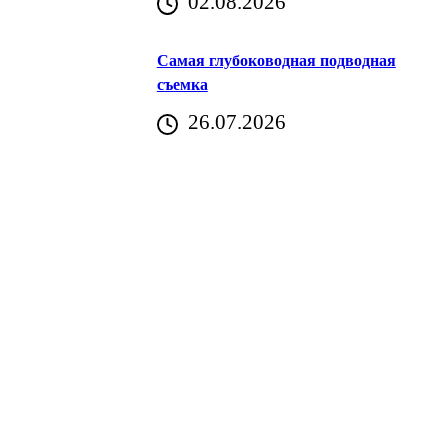
02.08.2026
Хорватия)
Самая глубоководная подводная
съемка
26.07.2026