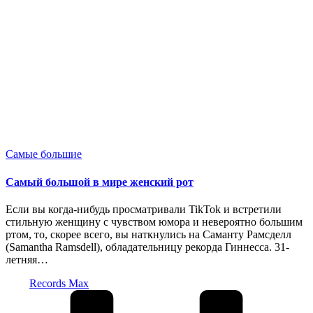
Опубликовано
Самые большие
в
Самый большой в мире женский рот
Если вы когда-нибудь просматривали TikTok и встретили
стильную женщину с чувством юмора и невероятно большим
ртом, то, скорее всего, вы наткнулись на Саманту Рамсделл
(Samantha Ramsdell), обладательницу рекорда Гиннесса. 31-
летняя…
Запись
Records Max
от