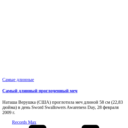
Опубликовано
Самые длинные
в
Самый длинный проглоченный меч
Наташа Верушка (США) проглотила меч длиной 58 см (22,83
дюйма) в день Sword Swallowers Awareness Day, 28 февраля
2009 г.
Запись
Records Max
от