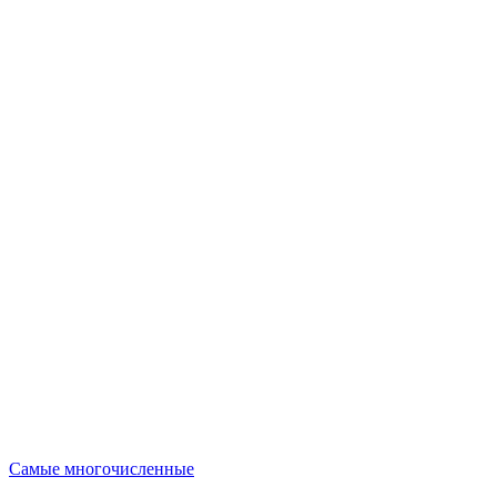
Опубликовано
Самые многочисленные
в