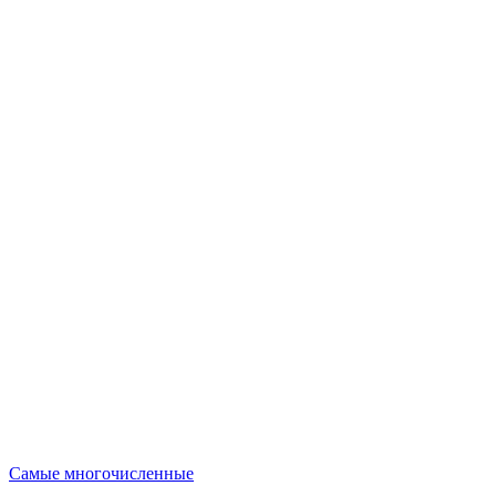
Опубликовано
Самые многочисленные
в