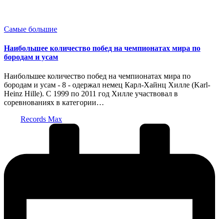
Опубликовано
Самые большие
в
Наибольшее количество побед на чемпионатах мира по
бородам и усам
Наибольшее количество побед на чемпионатах мира по
бородам и усам - 8 - одержал немец Карл-Хайнц Хилле (Karl-
Heinz Hille). С 1999 по 2011 год Хилле участвовал в
соревнованиях в категории…
Запись
Records Max
от