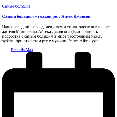
Опубликовано
Самые большие
в
Самый большой мужской рот: Айзек Джонсон
Наш последний рекордсмен - мечта стоматолога: встречайте
жителя Миннесоты Айзека Джонсона (Isaac Johnson),
подростка с самым большим в мире расстоянием между
зубами при открытом рте у мужчин. Ранее Айзек уже…
Запись
Records Max
от