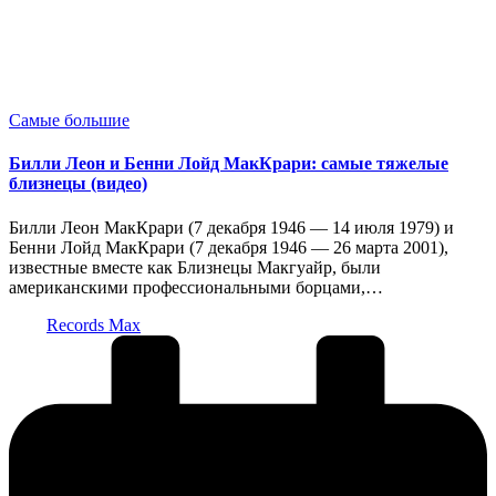
Опубликовано
Самые большие
в
Билли Леон и Бенни Лойд МакКрари: самые тяжелые
близнецы (видео)
Билли Леон МакКрари (7 декабря 1946 — 14 июля 1979) и
Бенни Лойд МакКрари (7 декабря 1946 — 26 марта 2001),
известные вместе как Близнецы Макгуайр, были
американскими профессиональными борцами,…
Запись
Records Max
от