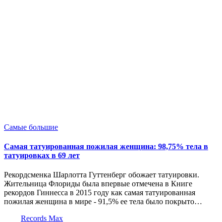
Опубликовано
Самые большие
в
Самая татуированная пожилая женщина: 98,75% тела в
татуировках в 69 лет
Рекордсменка Шарлотта Гуттенберг обожает татуировки.
Жительница Флориды была впервые отмечена в Книге
рекордов Гиннесса в 2015 году как самая татуированная
пожилая женщина в мире - 91,5% ее тела было покрыто…
Запись
Records Max
от