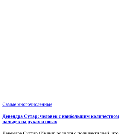
Опубликовано
Самые многочисленные
в
Девендра Сутар: человек с наибольшим количеством
пальцев на руках и ногах
Девендра Сутхар (Индия) родился с полидактилией, что