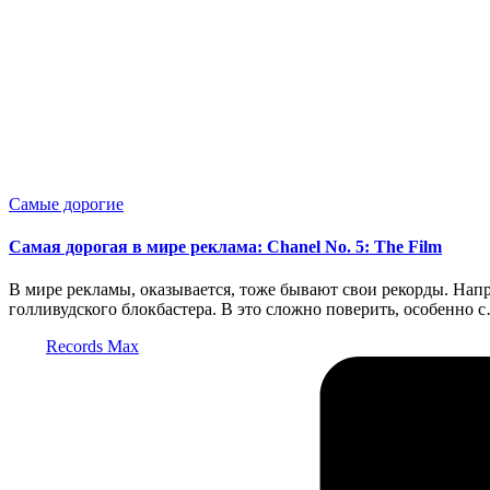
Опубликовано
Самые дорогие
в
Самая дорогая в мире реклама: Chanel No. 5: The Film
В мире рекламы, оказывается, тоже бывают свои рекорды. Нап
голливудского блокбастера. В это сложно поверить, особенно 
Запись
Records Max
от