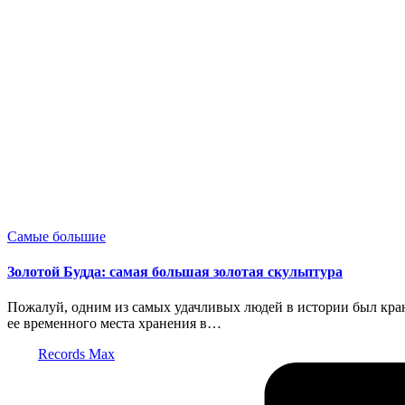
Опубликовано
Самые большие
в
Золотой Будда: самая большая золотая скульптура
Пожалуй, одним из самых удачливых людей в истории был кран
ее временного места хранения в…
Запись
Records Max
от