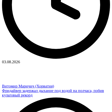
03.08.2026
Витомир Маричич (Хорватия)
Фридайвер задержал дыхание под водой на полчаса, побив
культовый рекорд